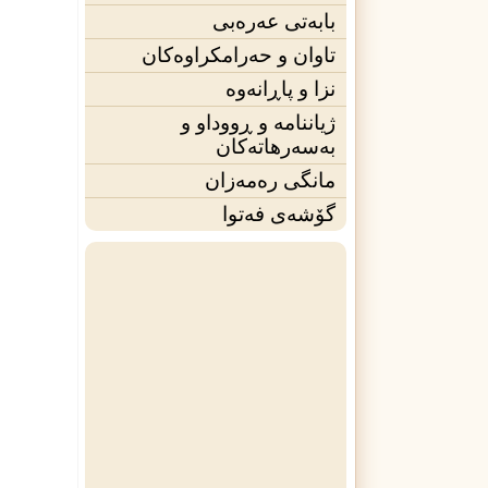
بابەتی عەرەبی
تاوان و حەرامکراوەکان
نزا و پاڕانەوە
ژیاننامه‌ و ڕووداو و
بەسەرهاتەکان
مانگی ره‌مه‌زان
گۆشەی فه‌توا