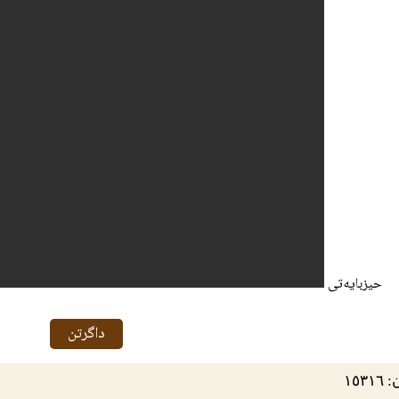
حیزبایه‌تی
داگرتن
١٥٣