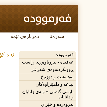
سەرەتا
دەربارەی ئێمە
ئه‌م كۆ
فەرموودە
عه‌قیده‌ - بیروباوەڕی ڕاست
ڕوونکردنەوەی شەرعی
بەهەشت و دۆزەخ
بیدعە و داهێنراوەکان
بابەتی گشتی + وته‌ی زانایان
و دانایان
پەروەردە و خێزان