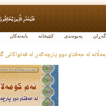
گەڕان
پەیوەندی
کتێبخانە
بابەتەکان
مه‌ڵانه‌ له‌ حه‌فتاو دوو پارچه‌كه‌ن له‌ فه‌تواكانى گه‌