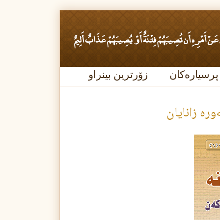
پرسیارەکان
زۆرترین بینراو
وره‌ زانايان