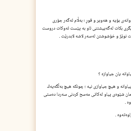
نه‌ی بۆیه‌ و هه‌ویر و قوڕ ؛ به‌ڵام ئه‌گه‌ر جۆری
ێگری بكات له‌گه‌ییشتنی ئاو به‌ پێست ئه‌وكات دروست
ده‌ست نوێژ و خۆشوشتن له‌سه‌ر لاشه‌ لابدرێت .
اوانه‌ و هیچ جیاوازی نیه‌ ؛ چونكه‌ هیچ به‌ڵگه‌یه‌ك
هه‌مان شێوه‌ی پیاو له‌كاتی مه‌سح كردنی سه‌ردا ده‌ستی
‌ .
‌ته‌وه‌ .