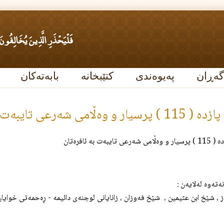
گەڕان
پەیوەندی
کتێبخانە
بابەتەکان
و وه‌ڵامی شه‌رعی تایبه‌ت به‌ ئافره‌تان
ایبه‌ت به‌ ئافره‌تان
نەتەوە لەلایەن :
ز ، شێخ ابن عثيمين ، شێخ فەوزان ، زانایانی لوجنەی دائیمە - ڕه‌حمه‌تی خوایان