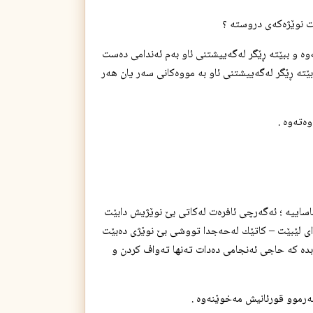
‌وه‌ و ببێته‌ ڕێگر له‌گه‌ییشتنی ئاو به‌م ئه‌ندامی ده‌ست
‌بێته‌ ڕێگر له‌گه‌ییشتنی ئاو به‌ مووه‌كانی سه‌ر یان هه‌ر
ته‌وه‌ .
ئاساییه‌ ؛ ئه‌گه‌رچی ئافره‌ت له‌كاتی بێ نوێژیش دابێت
ی خوای لێبێت – كاتێك له‌حه‌جدا تووشی بێ نوێژی ده‌بێت
ده‌ كه‌ حاجی ئه‌نجامی ده‌دات ته‌نها ته‌واف كردن و
‌رموو قورئانیش مه‌خوێنه‌وه‌ .