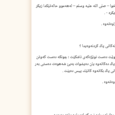
ی خوا – صلی الله علیه وسلم – له‌هه‌موو حاله‌تێكدا زیكر
ره‌ - .
‌ته‌وه‌ .
ه‌كه‌وێت ده‌ست نوێژه‌كه‌ی ناشكێت ؛ چونكه‌ ده‌ست كه‌وتن
اك ده‌كاته‌وه‌ یان ده‌یشوات به‌بێ شه‌هوه‌ت ده‌ستی به‌ر
كانی پاك بكاته‌وه‌ كاتێك پیس ده‌بێت .
ته‌وه‌ .