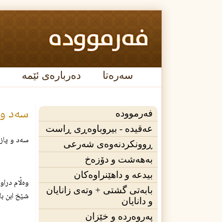
سەرەتا
دەربارەی ئێمە
سه‌د و پازده‌ ( 115 ) پرسیار 
فەرموودە
عه‌قیده‌ - بیروباوەڕی ڕاست
سه‌د و پازده‌ ( 115 ) پرسیار و وه‌ڵامی شه‌رعی ت
ڕوونکردنەوەی شەرعی
بەهەشت و دۆزەخ
بیدعە و داهێنراوەکان
وەڵام دراو
بابەتی گشتی + وته‌ی زانایان
شێخ ابن با
و دانایان
پەروەردە و خێزان