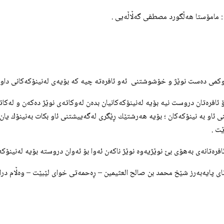
 : مامۆستا هه‌ڵگورد مصطفى گه‌ڵاڵه‌یی .
بۆ ئافره‌تان دروست نیه‌ بۆیه‌ له‌نینۆكه‌كانیان بده‌ن له‌وكاته‌ی نوێژ ده‌كه‌ن و له
ی ئاو به‌ نینۆكه‌كان ؛ بۆیه‌ هه‌رشتێك ڕێگری له‌گه‌ییشتنی ئاو بكات به‌نینۆك یان 
ێت .
ئافره‌تانه‌ی به‌هۆی بێ نوێژیه‌وه‌ نوێژ ناكه‌ن ئه‌وا بۆ ئه‌وان دروسته‌ بۆیه‌ له‌نینۆكه‌
انای پایه‌به‌رز شێخ محمد بن صالح العثيمين – ڕه‌حمه‌تی خوای لێبێت – وه‌ڵام دراوه‌