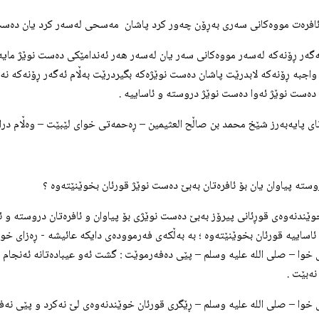
ئه‌گه‌ر ڕۆنه‌كه‌ له‌سه‌ر مووه‌كانی سه‌ر یان له‌سه‌ر هه‌ر ئه‌ندامێكی ده‌ست نوێژ مایه
ا واجبه‌ ڕۆنه‌كه‌ لابدرێت پاشان ده‌ست نوێژه‌كه‌ بگیردرێت به‌ڵام ئه‌گه‌ر ڕۆنه‌كه‌ نه
ده‌ست نوێژ ئه‌وا ده‌ست نوێژ دروسته‌ و ئاساییه‌ .
انای پایه‌به‌رز شێخ محمد بن صاڵح العثيمين – ڕه‌حمه‌تی خوای لێبێت – وه‌ڵام دراوه‌
خوێندنه‌وه‌ی قوڕئانی پیرۆز به‌بێ ده‌ست نوێژی بۆ پیاوان و ئافره‌تان دروسته‌ و 
اساییه‌ قورئان بخوێنێته‌وه‌ ؛ به‌ به‌ڵكه‌ی فه‌رمووده‌ی دایكه‌ عائیشه‌ - ڕه‌زا
 خوا – صلی الله علیه وسلم – پێی ده‌فه‌رموێت : گشت ئه‌و عیباده‌تانه‌ ئه‌نجام ب
ه‌بێت .
ی خوا – صلی الله علیه وسلم – ڕێگری قورئان خوێندنه‌وه‌ی لێ نه‌كرد و پێی نه‌فه