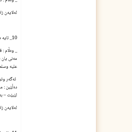
_ وه‌ڵام : ن
له‌لایه‌ن ز
10_ ئایه‌ ده‌ست نوێژ هه‌ڵده‌وه‌شێته‌وه‌ به‌ ده‌ست به‌ریه‌ك كه‌وتنی ژن و مێرد ؟
_ وه‌ڵام : 
مه‌نی یان ئ
علیه وسلم –
ئه‌گه‌ر وترا
ده‌ڵێین : م
لێبێت – به
له‌لایه‌ن ز