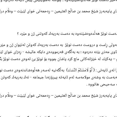
ه‌خێر ده‌ست نوێژ هه‌ڵناوه‌شێنێته‌وه‌ ؛ چونكه‌ له‌شوێنێكی پیس نایه‌ته‌ ده‌ره‌وه‌ و وه‌ك 
انای پایه‌به‌رز شێخ محمد بن صاڵح العثيمين – ڕه‌حمه‌تی خوای لێبێت – وه‌ڵام دراوه‌
قه‌ولی ڕاست و دروست ده‌ست نوێژ به‌ ده‌ست به‌ریه‌ك كه‌وتن له‌نێوان ژن و مێرد هه
اوی مه‌ذی بێته‌ ده‌ره‌وه‌ ؛ به‌ به‌ڵگه‌ی فه‌رمووده‌ی دایكه‌ عائیشه‌ - ڕه‌زای خوای 
 یه‌كێك له‌ خێزانه‌كانی ماچ كرد پاشان چووه بۆ نوێژ بێ ئه‌وه‌ی ده‌ست نوێژ بگرێ
 ئه‌ی ئایه‌تی : ( أَوْ لَامَسْتُمُ النِّسَاءَ) به‌ڵگه‌نیه‌ له‌سه‌ر هه‌ڵوه‌شاندنه‌وه‌ی ده‌
ه‌به‌ست به‌ وشه‌ی مولامه‌سه‌ له‌م ئایه‌ته‌ پیرۆزه‌دا جیماعه‌ - نه‌ك به‌ریه‌ك كه‌و
‌ سه‌حیحی هاتووه‌ .
انای پایه‌به‌رز شێخ محمد بن صاڵح العثيمين – ڕه‌حمه‌تی خوای لێبێت – وه‌ڵام دراوه‌