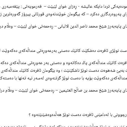
رموده‌یه‌كی تردا دایكه‌ عائیشه‌ - ڕه‌زای خوای لێبێت – فه‌رمویه‌تی : پێغه‌مبه‌ر
 په‌روه‌ردگاری ده‌كرد – كه‌ بیگومان خوێندنه‌وه‌ی قورئانی پیرۆز گه‌وره‌ترین زیك
انای پایه‌به‌رز شێخ محمد ناصر الدین الالبانی – ڕه‌حمه‌تی خوای لێبێت – وه‌ڵام دراوه
ئافره‌ت كاتێك منداڵه‌كه‌ی پاك ده‌كاته‌وه‌ و ده‌ستی به‌ر عه‌وڕه‌تی منداڵه‌كه‌ی د
ت به‌بێ شه‌هوه‌ت ده‌ست نوێژ ناشكێنێت ؛ وه‌ بێگومان ئافره‌ت كاتێك منداڵه‌كه‌ی پ
نداڵه‌كه‌ی ده‌كه‌وێت بۆیه‌ با ده‌ست نوێژ گرتنه‌وه‌ی له‌سه‌ر نیه‌ ته‌نها با ده‌سته‌
انای پایه‌به‌رز شێخ محمد بن صاڵح العثيمين – ڕه‌حمه‌تی خوای لێبێت – وه‌ڵام دراوه‌