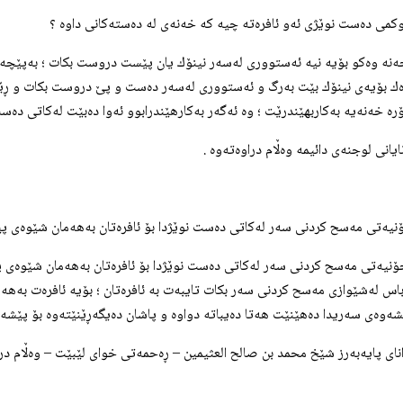
خه‌نه‌ وه‌كو بۆیه‌ نیه‌ ئه‌ستووری له‌سه‌ر نینۆك یان پێست دروست بكات ؛ به‌پێچه‌وا
وه‌ك بۆیه‌ی نینۆك بێت به‌رگ و ئه‌ستووری له‌سه‌ر ده‌ست و پێ دروست بكات و ڕ
ۆره‌ خه‌نه‌یه‌ به‌كاربهێندرێت ؛ وه‌ ئه‌گه‌ر به‌كارهێندرابوو ئه‌وا ده‌بێت له‌كاتی 
نایانی لوجنه‌ی دائیمه‌ وه‌ڵام دراوه‌ته‌وه‌ .
چۆنیه‌تی مه‌سح كردنی سه‌ر له‌كاتی ده‌ست نوێژدا بۆ ئافره‌تان به‌هه‌مان شێوه‌ی پی
باس له‌شێوازی مه‌سح كردنی سه‌ر بكات تایبه‌ت به‌ ئافره‌تان ؛ بۆیه‌ ئافره‌ت به‌
شه‌وه‌ی سه‌ریدا ده‌هێنێت هه‌تا ده‌یباته‌ دواوه‌ و پاشان ده‌یگه‌ڕێنێته‌وه‌ بۆ پێشه‌وه
 زانای پایه‌به‌رز شێخ محمد بن صالح العثيمين – ڕه‌حمه‌تی خوای لێبێت – وه‌ڵام دراوه