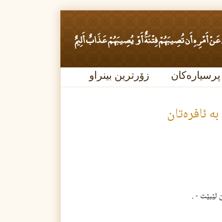
پرسیارەکان
زۆرترین بینراو
 لێبێت - .