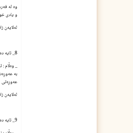
وه‌ له‌ فه‌
و یادی خوای
له‌لایه‌ن ز
8_ ئایه‌ ده‌ست نوێژی ئافره‌ت ده‌شكێت كاتێك ده‌ستی به‌رعه‌وڕه‌تی منداڵه‌كه‌ی ده‌كه‌وێت له‌كاتی پاك كردنه‌وه‌یدا ؟
_ وه‌ڵام : 
به‌ عه‌وڕه‌
عه‌وڕه‌تی م
له‌لایه‌ن ز
9_ ئایه‌ ده‌رچوونی با له‌دامێنی ئافره‌ت ده‌ست نوێژ هه‌ڵده‌وه‌شێنێته‌وه‌ ؟