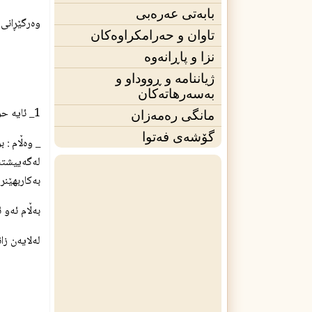
بابەتی عەرەبی
وه‌رگێڕانی
تاوان و حەرامکراوەکان
نزا و پاڕانەوە
ژیاننامه‌ و ڕووداو و
بەسەرهاتەکان
1_ ئایه‌ حوكمی ده‌ست نوێژ و خۆشوشتنی ئه‌و ئافره‌ته‌ چیه‌ كه‌ بۆیه‌ی له‌نینۆكه‌كانی داوه‌ ؟
مانگی ره‌مه‌زان
گۆشەی فه‌توا
_ وه‌ڵام : 
له‌گه‌ییشتن
به‌كاربهێنر
به‌ڵام ئه‌و 
له‌لایه‌ن ز