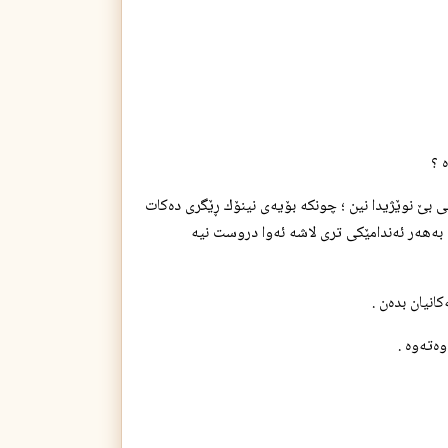
‌كاتی بێ نوێژیدا نین ؛ چونكه‌ بۆیه‌ی نینۆك ڕێگری ده‌كات
به‌هه‌ر ئه‌ندامێكی تری لاشه‌ ئه‌وا دروست نیه‌
كانیان بده‌ن .
ته‌وه‌ .