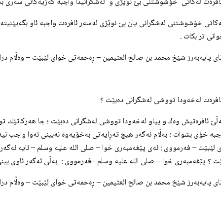
له‌كاتی خۆشوشتنی له‌شگرانی یان بێ نوێژی له‌سه‌ر ئافره‌ت واجبه‌ ئاو بگه‌یێنیته‌ 
وانی تر بكات .
انای پایه‌به‌رز شێخ محمد بن صالح العثيمين – ڕه‌حمه‌تی خوای لێبێت – وه‌ڵام دراوه‌
به‌ڵێ ئافره‌تیش وه‌ك و پیاو له‌خه‌ودا تووشی له‌شگرانی ده‌بێت ؛ جا هه‌ركاتێك تووش
به‌ خۆی بشوات ؛ به‌ڵام ئه‌گه‌ر هیچ ته‌ڕایه‌تی به‌خۆیه‌وه‌ نه‌بینی ئه‌وا واجب نی
ی لێبێت – فه‌رمووی : ئه‌ی پێغه‌مبه‌ری خوا – صلی الله علیه وسلم – ئایه‌ ئه‌گ
ت ؟ پێغه‌مبه‌ری خوا – صلی الله علیه وسلم –فه‌رمووی : به‌ڵی ئه‌گه‌ر ئاوی بینی
انای پایه‌به‌رز شێخ محمد بن صالح العثيمين – ڕه‌حمه‌تی خوای لێبێت – وه‌ڵام دراوه‌