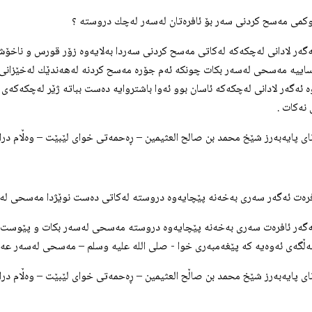
ئه‌گه‌ر لادانی له‌چكه‌كه‌ له‌كاتی مه‌سح كردنی سه‌ردا به‌لایه‌وه‌ زۆر قورس و ناخۆ
ساییه‌ مه‌سحی له‌سه‌ر بكات چونكه‌ ئه‌م جۆره‌ مه‌سح كردنه‌ له‌هه‌ندێك له‌خێزان
ه‌ ئه‌گه‌ر لادانی له‌چكه‌كه‌ ئاسان بوو ئه‌وا باشتروایه‌ ده‌ست بباته‌ ژێر له‌چكه‌كه
 نه‌كات .
انای پایه‌به‌رز شێخ محمد بن صالح العثيمين – ڕه‌حمه‌تی خوای لێبێت – وه‌ڵام دراوه‌
ئه‌گه‌ر ئافره‌ت سه‌ری به‌خه‌نه‌ پێچایه‌وه‌ دروسته‌ مه‌سحی له‌سه‌ر بكات و پێوست 
به‌ڵگه‌ی ئه‌وه‌یه‌ كه‌ پێغه‌مبه‌ری خوا - صلی الله علیه وسلم – مه‌سحی له‌سه‌ر عه‌م
انای پایه‌به‌رز شێخ محمد بن صاڵح العثيمين – ڕه‌حمه‌تی خوای لێبێت – وه‌ڵام دراوه‌