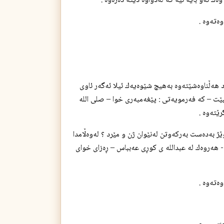
ئه‌و بایه‌ نیه‌ كه‌ له‌دواوه‌ دێته‌ ده‌ره‌وه‌ .
ته‌وه‌ .
‌ڵناوه‌شێته‌وه‌ به‌هیچ شێوه‌یه‌ك ئیلا ئه‌گه‌ر ئاوی
لێبێت – كه‌ فه‌رمویه‌تی : پێغه‌مبه‌ری خوا – صلی الله
ته‌وه‌ .
ست نوێژ به‌ده‌ست به‌ركه‌وتن له‌نێوان ژن و مێرد ؟ له‌وه‌ڵامدا
تن - هه‌روه‌ك له‌ عبدالله ی كوڕی عه‌بباس – ڕه‌زای خوای
ته‌وه‌ .