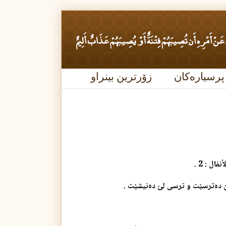
پرسیارەکان
زۆرترین بینراو
نفال : 2 .
یان ده‌ترسێت و ترسی لێ ده‌نیشێت .