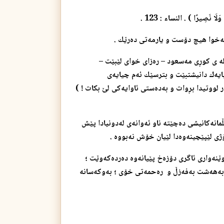
َا نَصِيرًا ) . النساء : 123 .
 له‌خوا هیچ دۆست و یارمه‌تی ده‌رێك .
الله ی كوڕی مه‌سعود – ره‌زای خوای لێبێت –
 چیایه‌ك دانیشتبێت و بترسێك ئه‌م چیایه‌ی
ر لووتیدا بڕوات و به‌ده‌ستی ئاوایه‌كی لێ بكات ! )
مانه‌كانیشی ده‌چێته‌ ناو ئه‌وانه‌ی له‌دونیادا پێش
ۆژی لێپێچینه‌وه‌دا لێیان خۆش نه‌بووه‌ .
‌واری ئاگری دۆزه‌خ پێیانه‌وه‌ ده‌رده‌كه‌وێت‌ ؛
 به‌هه‌شت به‌فه‌زڵ و ره‌حمه‌تی خۆی ؛ به‌وكه‌سانه‌