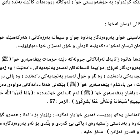
كه‌ گرێدراوه‌ به‌ خۆشه‌ویستی خوا ؛ ئه‌وكاته‌ ڕووده‌دات كاتێك به‌نده‌ یادی خ
كانی ترسان له‌خوا :
 ناسینی خوای په‌روه‌ردگار به‌ناوه‌ جوان و سیفاته‌ به‌رزه‌كانی ؛ هه‌ركه‌سێك خوا
مان ترسان له‌خوا ده‌كه‌وێته‌ ناودڵی و خۆی له‌سزای خوا ده‌پارێزێت .
ه‌دا هاتوه‌ زانایه‌ك له‌زاناكانی جووله‌كه‌ دێته‌ خزمه‌ت پێغه‌مبه‌ری خوا (
ﷺ ) د
ه‌روه‌ردگار له‌ڕۆژی دواییدا ئاسمانه‌كان له‌سه‌ر په‌نجه‌یه‌كی داده‌نێت ؛ وه‌ زه‌و
نجه‌یه‌كی داده‌نێت ؛ وه‌ ئاو و خۆڵ له‌سه‌ر په‌نجه‌یه‌كی داده‌نێت ؛ وه‌ باقی در
ت : من پادشام ؛ پێغه‌مبه‌ری خوا (
ﷺ )
پێكه‌نی هه‌تا ددانه‌كانی دواوه‌ی ده‌
‌ ؛ پاشان پێغه‌مبه‌ری خوا (
ﷺ ) ئه‌م ئایه‌ته‌ی خوێنده‌وه‌ : ( وَمَا قَدَرُوا اللَّهَ حَقَّ قَدْ
يَمِينِهِ
سُبْحَانَهُ وَتَعَالَىٰ عَمَّا يُشْرِكُونَ ) . الزمر : 67 .
انه‌ناسان وه‌كو پێویست قه‌دری خوایان نه‌گرت ؛ ڕێزیان بۆ دانه‌نا ؛ هه‌موو گۆی
‌وه‌ و به‌ده‌ستی ڕاستیه‌وه‌ن ؛ پاكی بێ گه‌ردی و بڵندی بۆ ئه‌و په‌روه‌ردگاره‌ مه
و قه‌دری نه‌زانن ) . متفق علیه .