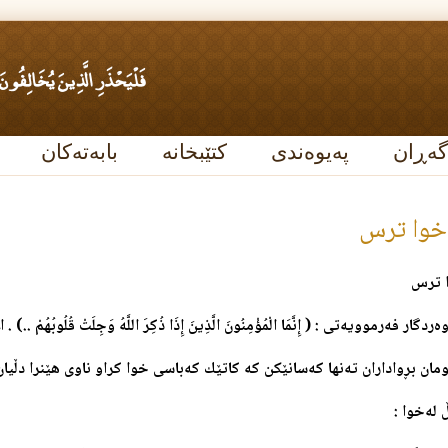
گەڕان
پەیوەندی
کتێبخانە
بابەتەکان
‌خوا ترس
ا ترس
گار فه‌رموویه‌تی : ( إِنَّمَا الْمُؤْمِنُونَ الَّذِينَ إِذَا ذُكِرَ اللَّهُ وَجِلَتْ قُلُوبُهُمْ ..) . الأ
گومان بڕواداران ته‌نها که‌سانێکن که‌ کاتێك که‌باسی خوا کراو ناوی هێنرا دڵ
له‌خوا :