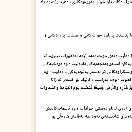
وا ده‌كات یان خوای په‌روه‌ردگاری ده‌هێندرێته‌وه‌ یاد
 بناسێت به‌ناوه‌ جوانه‌كانی و سیفاته‌ به‌رزه‌كانی ؛
ه‌ڵێت : ئه‌ی موحه‌ممه‌د ئێمه‌ له‌ته‌وڕات بینیومانه‌
یه‌كان له‌سه‌ر په‌نجه‌یه‌كی داده‌نێت ؛ وه‌ دره‌خته‌كان
وستكراوه‌كانی تر له‌سه‌ر په‌نجه‌یه‌كی داده‌نێت ؛ وه‌
ركه‌وت ؛ وه‌ك به‌ڕاست دانانێك بۆ قسه‌ی ئه‌ زانا
رِهِ وَالْأَرْضُ جَمِيعًا قَبْضَتُهُ يَوْمَ الْقِيَامَةِ وَالسَّمَاوَاتُ
 زه‌وی له‌ناو ده‌ستی خوادایه‌ ؛ وه‌ ئاسمانه‌كانیش
‌زنه‌ی شاییسته‌ی ئه‌وه‌ نیه‌ نه‌فامان هاوه‌ڵی بۆ