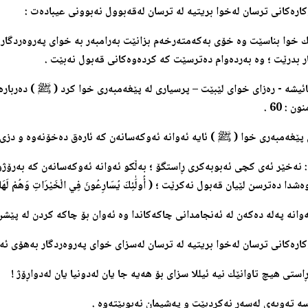
كاره‌كانی ترسان له‌خوا بریتیه‌ له‌ ترسان له‌قه‌بوول نه‌بوونی عیباده‌ت :
 خوا بناسێت وه‌ خۆی به‌كه‌مته‌رخه‌م بزانێت به‌رامبه‌ر به‌ خوای په‌روه‌ردگا
ر بدرێت ؛ وه‌ به‌رده‌وام ده‌ترسێت كه‌ كرده‌وه‌كانی قه‌بول نه‌بێت .
ئیشه‌ - ره‌زای خوای لێبێت – پرسیاری له‌ پێغه‌مبه‌ری خوا كرد (
ﷺ ) ده‌رباره‌ی ئه
ن : 60 .
 پێغه‌مبه‌ری خوا (
ﷺ
) ئایه‌ ئه‌وانه‌ ئه‌وكه‌سانه‌ن كه‌ ئاره‌ق ده‌خۆنه‌وه‌ و دزی
نه‌خێر ئه‌ی كچی ئه‌بوبه‌كری ڕاستگۆ ؛ به‌ڵكو ئه‌وانه‌ ئه‌وكه‌سانه‌ن كه‌ به‌رۆژوو
ه‌شدا ده‌ترسن لێیان قه‌بول نه‌كرێت ؛ ( أُولَٰئِكَ يُسَارِعُونَ فِي الْخَيْرَاتِ وَهُمْ لَهَا
ئه‌وانه‌ په‌له‌ ده‌که‌ن له‌ ئه‌نجامدانی چاکه‌کاندا وه‌ ئه‌وان بۆ چاکه‌ کردن له ‌پێشن
ۆكاره‌كانی ترسان له‌خوا بریتیه‌ له‌ ترسان له‌سزای خوای په‌روه‌ردگار به‌هۆی ئه
استی هیچ تاوانێك نیه‌ ئیللا سزای بۆ هه‌یه‌ جا یان له‌دونیا یان له‌دواڕۆژ !
سه‌ ته‌وبه‌ی له‌سه‌ر نه‌كردبێت و په‌شیمان نه‌بوبێته‌وه‌ .