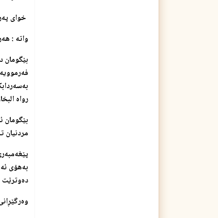
خوای په‌روه‌رد
واته‌ : هه
بێگومان دڵ
فه‌رموویه‌
به‌سه‌رداب
رواه البخاري : 
بێگومان ئاگ
مردنیان ته‌
پێغه‌مبه‌ر
به‌هۆی ئه‌
ده‌وترێت : 
وه‌رگێڕانی