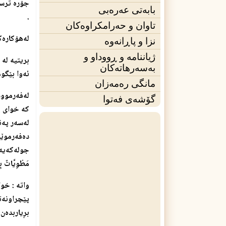
جۆره‌ ترسێ
بابەتی عەرەبی
.
تاوان و حەرامکراوەکان
له‌هۆكاره‌
نزا و پاڕانەوە
ژیاننامه‌ و ڕووداو و
بریتیه‌ له‌
بەسەرهاتەکان
ئه‌وا بێگو
مانگی ره‌مه‌زان
له‌فه‌رموود
گۆشەی فه‌توا
ك
ه‌ خوای پ
له‌سه‌ر په‌
ده‌فه‌رموێ
جوله‌كه‌یه
مَطْوِيَّاتٌ بِ
واته‌ : خو
پێچراونه‌ته
بڕیاربده‌ن 