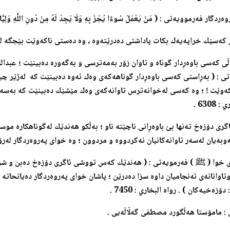
گار فه‌رموویه‌تی : ( مَنْ يَعْمَلْ سُوءًا يُجْزَ بِهِ وَلَا يَجِدْ لَهُ مِنْ دُونِ اللَّهِ وَلِيًّا وَل
‌ر که‌سێك خراپه‌یه‌ك بکات پاداشتی ده‌درێته‌وه ،‌ وه‌ ده‌ستی ناکه‌وێت بێجگه‌
ی كه‌سی باوه‌ڕدار گوناه و تاوان زۆر به‌مه‌ترسی و به‌گه‌وره‌ ده‌بینێت ؛ عبد
تی : ( به‌ڕاستی كه‌سی باوه‌ڕدار گوناهه‌كه‌ی وه‌ك ئه‌وه‌ ده‌بینێت كه‌ ‌ له‌ژێر
كه‌وێت ! ؛ وه‌ كه‌سی له‌خوانه‌ترس تاوانه‌كه‌ی وه‌ك مێشێك ده‌بینێت كه‌ به‌سه‌
6308 .
ری دۆزه‌خ ته‌نها بێ باوه‌ڕانی ناچێته‌ ناو ؛ به‌ڵكو هه‌ندێك له‌گوناهكاره‌ موسڵ
وبه‌یان له‌سه‌ر تاوانه‌كانیان نه‌كردووه‌ و مردوون ؛ وه‌ خوای په‌روه‌ردگار له‌ر
ی خوا (
ﷺ ) ف
ه‌رمویه‌تی : ( هه‌ندێك كه‌س تووشی ئاگری دۆزه‌خ ده‌بن و شوێنه
وتاوانانه‌ی ئه‌نجامیان داوه‌ سزا ده‌درێن ؛ پاشان خوای په‌روه‌ردگار ده‌یانحاته‌
دۆزه‌خیه‌كان ) . رواه البخار
ي : 7450 .
 : مامۆستا هه‌ڵگورد
مصطفى
گه‌ڵاڵه‌یی .