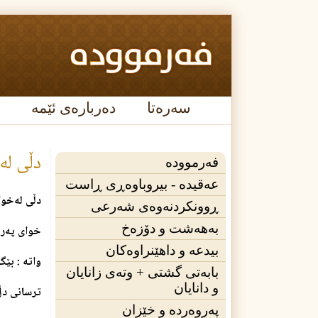
سەرەتا
دەربارەی ئێمە
دڵی له
فەرموودە
عه‌قیده‌ - بیروباوەڕی ڕاست
دڵی له‌خو
ڕوونکردنەوەی شەرعی
بەهەشت و دۆزەخ
خوای په‌روه‌رد
بیدعە و داهێنراوەکان
واته‌ : بێ
بابەتی گشتی + وته‌ی زانایان
و دانایان
ترسانی دڵ 
پەروەردە و خێزان