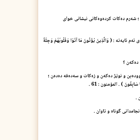
ر ؛ شه‌رم ده‌كات كرده‌وه‌كانی نیشانی خوای
‌م ئایه‌ته‌ : ( وَالَّذِينَ يُؤْتُونَ مَا آتَوْا وَقُلُوبُهُمْ وَجِلَةٌ
 ده‌كه‌ن ؟
ده‌بن و نوێژ ده‌كه‌ن و زه‌كات و سه‌ده‌قه‌ ده‌ده‌ن ؛
 سَابِقُونَ ) .
المؤمنون : 61 .
 .
‌نجامدانی گوناه و تاوان .