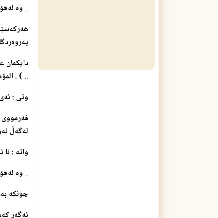
_ وه‌ له‌هۆ
هه‌ركه‌سێك
په‌روه‌ردگا
دایكمان عا
.. ) . المؤمنو
وتی : ئه‌ی
فه‌رمووی : 
له‌گه‌ڵ ئه‌و
واته‌ : ئا 
_ وه‌ له‌ه
چونكه‌ به‌ڕ
ئه‌گه‌ر كه‌