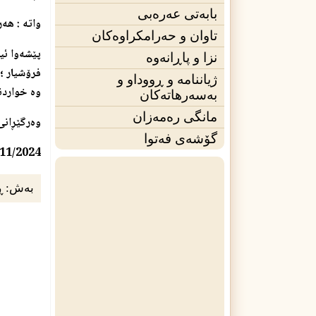
بابەتی عەرەبی
واته‌ : هه
تاوان و حەرامکراوەکان
پێشه‌وا ئی
نزا و پاڕانەوە
فرۆشیار ؛ 
ژیاننامه‌ و ڕووداو و
وه‌ خواردنه
بەسەرهاتەکان
مانگی ره‌مه‌زان
وه‌رگێڕانی
گۆشەی فه‌توا
/11/2024
بەش:
ڕ