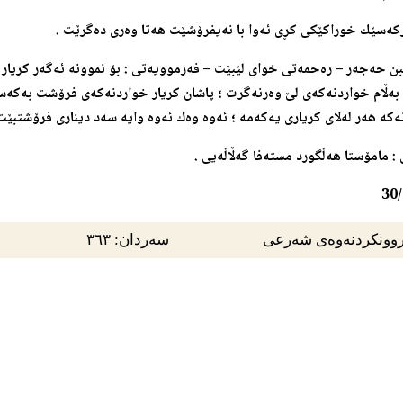
‌ركه‌سێك خوراكێكی كڕی ئه‌وا با نه‌یفرۆشێت هه‌تا وه‌ری ده‌گرێت .
بن حه‌جه‌ر – ره‌حمه‌تی خوای لێبێت – فه‌رموویه‌تی : بۆ نموونه‌ ئه‌گه‌ر كریار خو
به‌ڵام خواردنه‌كه‌ی لێ وه‌رنه‌گرت ؛ پاشان كریار خواردنه‌كه‌ی فرۆشت به‌كه‌سێ
‌كه‌ هه‌ر له‌لای كریاری یه‌كه‌مه‌ ؛ ئه‌وه‌ وه‌ك ئه‌وه‌ وایه‌ سه‌د دیناری فرۆشتبێ
 : مامۆستا هه‌ڵگورد مسته‌فا گه‌ڵاڵه‌یی .
30
وونکردنەوەی شەرعی
سەردان: ٣٦٣