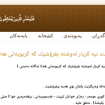
گەڕان
پەیوەندی
کتێبخانە
بابەتەکان
نیه‌ كریار ئه‌وشته‌ بفرۆشێك كه‌ كریویه‌تی هه‌تا 
‌ كریار ئه‌وشته‌ بفرۆشێك كه‌ كریویه‌تی هه‌تا نه‌گاته‌ ده‌ستی )
‌كه‌ وه‌ربگرێت پاشان بۆی هه‌یه‌ بیفرۆشێت .
وڕی عومه‌ر‌ - ره‌زای خوایان لێبێت – فه‌رموویه‌تی : پێغه‌مبه‌ری خوا ( صلی الله عل
َى يَقْبِضَهُ) . متفق عليه .