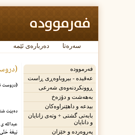
سەرەتا
دەربارەی ئێمە
(دروست 
فەرموودە
عه‌قیده‌ - بیروباوەڕی ڕاست
(دروست نیه
ڕوونکردنەوەی شەرعی
بەهەشت و دۆزەخ
بیدعە و داهێنراوەکان
د
ه‌بێت شته
بابەتی گشتی + وته‌ی زانایان
و دانایان
عبدالله ی ك
پەروەردە و خێزان
يَبِعْهُ حَتّ