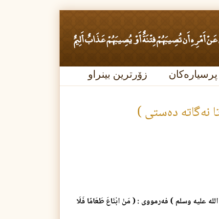
پرسیارەکان
زۆرترین بینراو
نه‌گاته‌ ده‌ستی )
یه وسلم ) فه‌رمووی : ( مَنْ ابْتَاعَ طَعَامًا فَلَا