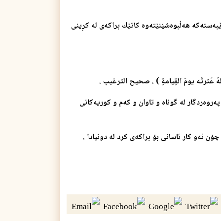
ه‌سته‌كه‌ هه‌ڵبوه‌شێنێته‌وه‌ كاتێك براكه‌ی له‌ كڕینی
اللهُ عَثرتَه يومَ القِيامةِ ) . صحيح الترغيب .
ه‌روه‌ردگار له‌ گوناه و تاوان و كه‌م و كوریه‌كانی
چۆن ئه‌و كار ئاسانی بۆ براكه‌ی كرد له‌ دونیادا .