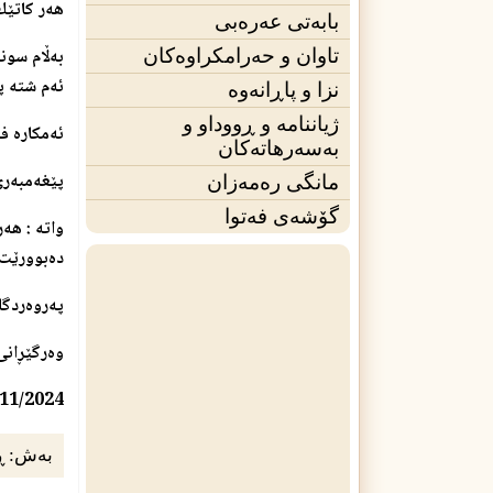
هه‌ر كاتێك 
بابەتی عەرەبی
به‌ڵام سونه
تاوان و حەرامکراوەکان
ئه‌م شته‌‌ 
نزا و پاڕانەوە
ژیاننامه‌ و ڕووداو و
ئه‌مكاره‌ ف
بەسەرهاتەکان
پێغه‌مبه‌ر
مانگی ره‌مه‌زان
گۆشەی فه‌توا
وات
ه‌ : هه
ده‌بوورێت 
په‌روه‌ردگا
وه‌رگێڕانی
/11/2024
بەش:
ڕ