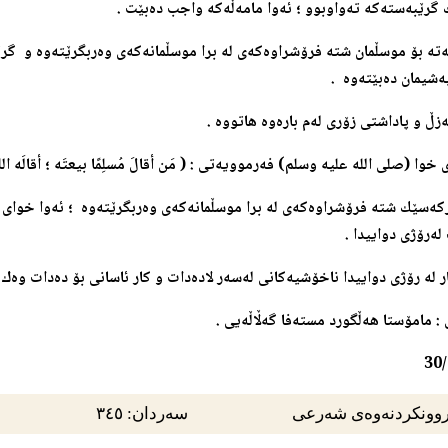
گرێبه‌سته‌كه‌ ته‌واوبوو ؛ ئه‌وا مامه‌ڵه‌كه‌‌ واجب ده‌بێت .
‌ته‌ بۆ موسڵمان شته‌ فرۆشراوه‌كه‌ی له‌ برا موسڵمانه‌كه‌ی وه‌ربگرێته‌وه و‌ گرێب
په‌شیمان ده‌بێته‌وه‌ .
ه‌زڵ و پاداشتی زۆری له‌م باره‌‌وه‌ هاتووه‌ .
ی خوا (صلی الله علیه وسلم) فه‌رموویه‌تی :
( مَن أقالَ مُسلِمًا بيعتَه ؛ أقالَه 
‌ركه‌سێك شته‌ فرۆشراوه‌كه‌ی له‌ برا موسڵمانه‌كه‌ی وه‌ربگرێته‌وه‌ ؛ ئه‌وا خوای پ
له‌رۆژی دواییدا .
ر له‌ رۆژی دواییدا ناخۆشیه‌كانی له‌سه‌ر لاده‌دات و كار ئاسانی بۆ ده‌دات وه‌ك 
 : مامۆستا هه‌ڵگورد مسته‌فا گه‌ڵاڵه‌یی .
30
وونکردنەوەی شەرعی
سەردان: ٣٤٥