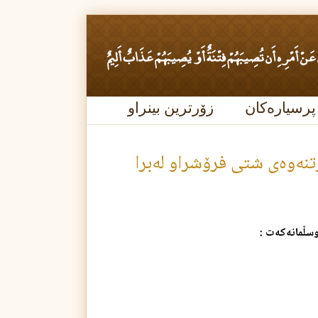
پرسیارەکان
زۆرترین بینراو
نه‌وه‌ی شتی فرۆشراو له‌برا
سڵمانه‌كه‌ت :