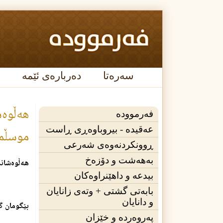
سەرەتا
دەربارەی ئێمە
هه‌ڵوه
فەرموودە
عه‌قیده‌ - بیروباوەڕی ڕاست
موسڵمان
ڕوونکردنەوەی شەرعی
بەهەشت و دۆزەخ
هه‌ڵوه‌شان
بیدعە و داهێنراوەکان
بابەتی گشتی + وته‌ی زانایان
و دانایان
بێگومان گر
پەروەردە و خێزان