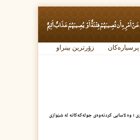
پرسیارەکان
زۆرترین بینراو
ری ؛ وه‌ لاسایی كردنه‌وه‌ی جوله‌كه‌كانه‌ له‌ شێوازی