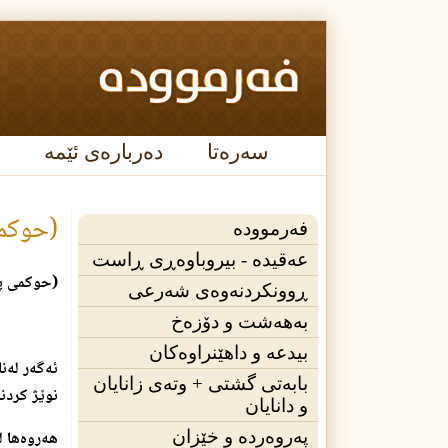
سەرەتا
دەربارەی ئێمە
(حوكمی 
فەرموودە
عه‌قیده‌ - بیروباوەڕی ڕاست
(حوكمی په‌
ڕوونکردنەوەی شەرعی
بەهەشت و دۆزەخ
بیدعە و داهێنراوەکان
ئه‌گه‌ر له‌
بابەتی گشتی + وته‌ی زانایان
نوێژ كردنی
و دانایان
پەروەردە و خێزان
هه‌روه‌ها‌ 