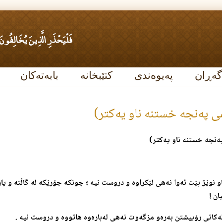
گەڕان
پەیوەندی
کتێبخانە
بابەتەکان
په‌نجه‌ خستنه‌ ناو یه‌كتر)
نجه‌ خستنه‌ ناو یه‌كتر)
ناو نوێژ بێت ئه‌وا نه‌هی لێكراوه‌ و دروست نیه‌ ؛ چونكه‌ جۆرێكه‌ له‌ گاڵته‌ و یا
ان !
له‌كاتی رۆییشتن به‌ره‌و مزگه‌وت نه‌هی له‌باره‌وه‌ هاتووه‌ و دروست نیه‌ .