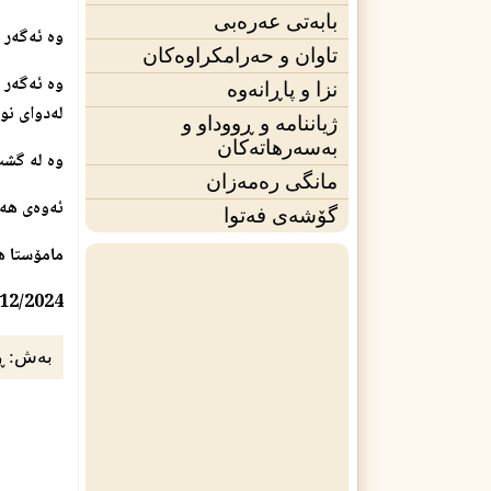
بابەتی عەرەبی
وه‌ ئه‌گه‌ر
تاوان و حەرامکراوەکان
وه‌ ئه‌گه‌
نزا و پاڕانەوە
له‌دوای نوێ
ژیاننامه‌ و ڕووداو و
بەسەرهاتەکان
وه‌ له‌ گش
مانگی ره‌مه‌زان
ئه‌وه‌ی هه‌
گۆشەی فه‌توا
مامۆستا هه
/12/2024
بەش:
ڕ