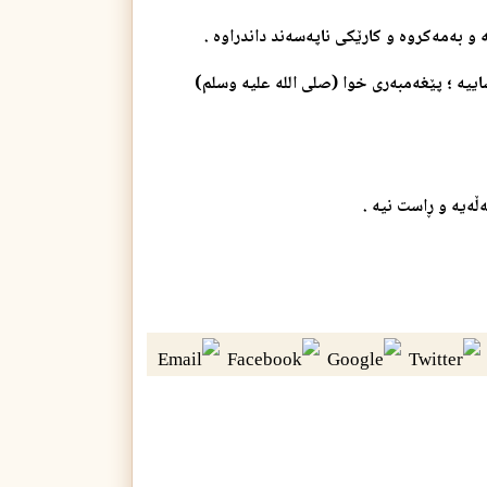
و به‌مه‌كروه‌ و كارێكی ناپه‌سه‌ند داندراوه‌ .
ساییه‌ ؛ پێغه‌مبه‌ری خوا (صلی الله علیه وسلم)
ه‌یه‌ و ڕاست نیه‌ .