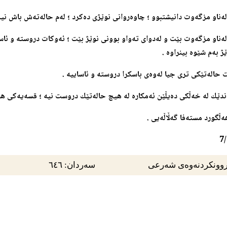
 له‌ناو مزگه‌وت دانیشتبوو ؛ چاوه‌روانی نوێژی ده‌كرد ؛ له‌م حاله‌ته‌ش باش نیه‌ 
ر له‌ناو مزگه‌وت بێت و له‌دوای ته‌واو بوونی نوێژ بێت ؛ ئه‌وكات دروسته‌ و ئا
ژ به‌م شێوه‌ بینراوه‌ .
ت حاله‌تێكی تری جیا له‌وه‌ی باسكرا دروسته‌ و ئاساییه‌ .
ندێك له‌ خه‌ڵكی ده‌یڵێن ئه‌مكاره‌ له‌ هیچ حاله‌تێك دروست نیه‌ ؛ قسه‌یه‌كی هه‌ڵ
‌ڵگورد مسته‌فا گه‌ڵاڵه‌یی .
7
وونکردنەوەی شەرعی
سەردان: ٦٤٦