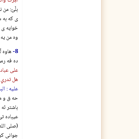
أُمِرْتُ وَأَنَ
بڵێ: من ن
ى كه به س
خوايه ى ك
وه من يه 
8-
هاوه ڵ
ده فه رمو
على عباده
هل تدري م
عليه : البخاري،
حه ق و ما
باشتر ئه 
عيباده تى
(صلی الله
جوانى كرد