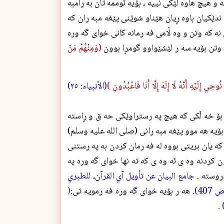
 و هيچ هاوه ڵێكى نييه ، بۆيه ئوممه تان به رامبه
 ندێكيان باوه ڕيان هێناو شوێنى پێغه مبه ران كه
نه كه وتن و وه ڵامى فه رمانه كانى خواى گه وره
 وتن بۆيه سه ر لێشێواوو گومڕا بوون
(وَمِنْهُمْ مَنْ
حِي إِلَيْهِ أَنَّهُ لَا إِلَهَ إِلَّا أَنَا فَاعْبُدُونِ )
(الأنبياء: ٢٥)
وه بۆ خه ڵكى كه هيچ په رستراوێكى حه ق و ڕاسته
. بۆيه هه موو پێغه مبه رانى (صلی الله علیه وسلم)
ه يان بريتى بووه له فه رمان كردن به په رستنى
ون كردنه وه ى ئه وه ى كه ته نها خواى گه وره په
دروسته
. جامع البيان عن تأويل آي القرآن، للطبري
هه ر بۆيه خواى گه وره فه رمويه تى:
(