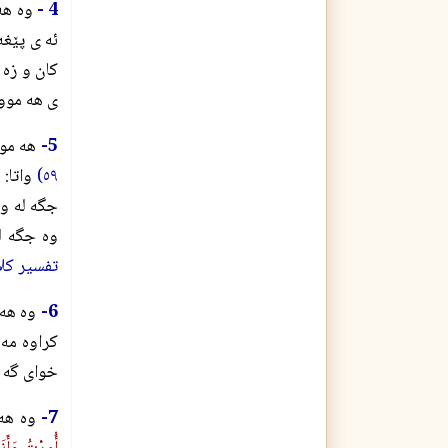
4 -
وه هه
ئه ى پێغه
كان و زه 
ى هه موو 
5-
هه موو
٥٩)
واتا: 
جگه له و،
وه جگه ل
تفسير كلام
6-
وه هه 
كراوه مه 
خواى گه و
7-
وه هه 