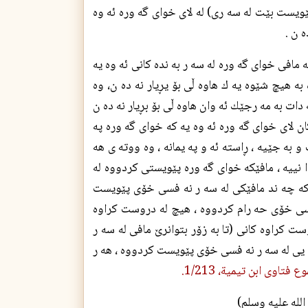
ويست بێت له سه رى) له لاى خواى گه وره ئه وه
ه ن .
 مافى خواى گه وره له سه ر به نده كانى ئه وه يه
به هيچ شێوه يه ك هاوه ڵى بۆ يڕيار نه ده ن، وه
 دات به مه رجێك ئه وان هاوه ڵى بۆ بڕيار نه ده ن
ان لاى خواى گه وره ئه وه يه كه خواى گه وره په
به جێيه ، ڕاسته ئه و په يمانه ، وه ووته ى هه
 نييه ، مافێكه خواى گه وره پێويستى كردووه له
 كه چه ند مافێكى له سه ر نه فسى خۆى پێويست
 فسى خۆى حه رام كردووه ، هيچ له دروست كراوه
ت كراوه كانى (تا به زۆر بتوانرێ مافى له سه ر
ه يى له سه ر نه فسى خۆى پێويست كردووه ، هه ر
لله علیه وسلم)