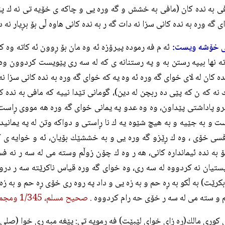
ى به نده كان (مافى به خشش و گه وره يى و چاكه ى خۆيه تى نه ك پێ
 گه وره به نده كانى سزا نه دات گه ر به نده كانى هاوه ڵى بۆ بڕيار نه د
ى خۆشه ويست:
ئه م فه رموده پيرۆزه ئه وه مان بۆ ڕوون ئه كاته وه كه
ته نها بيپه رستن به و په رستنانه ى كه له سه رى پێويست كردوون وه 
ده كان له لاى خواى گه وره ئه وه يه كه خواى گه وره به نده كانى سزا نه
 نه كه ن كه پێى ده ربچن له دين)، گومانى تێدا نييه كه مافى به نده ك
و پاداشتى پێداون، وه وه عدو په يمانى خواى گه وره هه مووى ڕاست و 
 و به جێيه و به هيچ شێوه يه ك نا ڕاستى و دواكه وتن له په يمانيدا
فسى خۆى ، وه ك ڕێزو گه وره يى و به خششێك بۆيان، ئه و خوايه ى
 به نده ئيمانداره كانى، هه ر وه ك چۆن زوڵم وسته مى له سه ر نه
ستيان نه كردووه له سه رى، وه خواى گه وره قياس ناكرێته سه ر دروس
رێت) به ڵكو به ڕه حم و به زه يى و داد په روه رى خۆى ڕه حم و به ز
 و سته مى له سه ر خۆى حه رام كردووه
. صحيح مسلم، 1/345 ومجموع فتاوى ابن تيمية، 1/213.
 كورِي مالك(ڕه زای خوای لێبێت) فه رمويه تى: پێغه مبه رى خوا (صلی ا