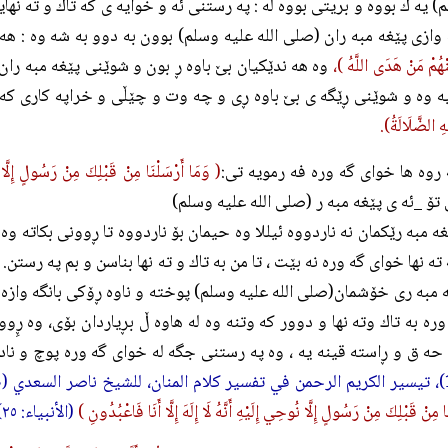
) يه ك بووه و بريتى بووه له : په رستنى ئه و خوايه ى كه تاك و ته نهايه
ه وازى پێغه مبه ران (صلی الله علیه وسلم) بوون به دوو به شه وه : هه
ْهُمْ مَنْ هَدَى اللَّهُ )،
وه هه ندێكيان بێ باوه ڕ بون و شوێنى پێغه مبه ران 
يه وه و شوێنى ڕێگه ى بێ باوه ڕى و چه وت و چێڵى و خراپه كارى كه
ِ الضَّلَالَةُ).
روه ها خواى گه وره فه رمويه تى:
( وَمَا أَرْسَلْنَا مِنْ قَبْلِكَ مِنْ رَسُولٍ إِلَّا نُو
 تۆ _ئه ى پێغه مبه ر (صلی الله علیه وسلم)
ه مبه رێكمان نه ناردووه ئيللا وه حيمان بۆ ناردووه تا ڕوونى بكاته 
 ته نها خواى گه وره نه بێت ، تا من به تاك و ته نها بناسن و بم په رستن
مبه رى خۆشمان(صلی الله علیه وسلم) پوخته و ناوه ڕۆكى بانگه وازه ك
ره به تاك وته نها و دوور كه وتنه وه له هاوه ڵ بڕياردان بۆى، وه ڕِو
حه ق و ڕاسته قينه يه ، وه په رستنى جگه له خواى گه وره پوچ و نا
ا مِنْ قَبْلِكَ مِنْ رَسُولٍ إِلَّا نُوحِي إِلَيْهِ أَنَّهُ لَا إِلَهَ إِلَّا أَنَا فَاعْبُدُونِ )
(الأنبياء: ٢٥) .