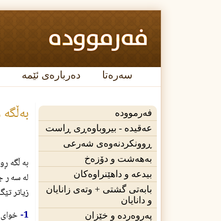
سەرەتا
دەربارەی ئێمە
به‌ڵگه‌
فەرموودە
عه‌قیده‌ - بیروباوەڕی ڕاست
ڕوونکردنەوەی شەرعی
بەهەشت و دۆزەخ
به ڵگه ڕو
بیدعە و داهێنراوەکان
له سه ر ج
بابەتی گشتی + وته‌ی زانایان
زياتر تێگ
و دانایان
1-
خواى گ
پەروەردە و خێزان