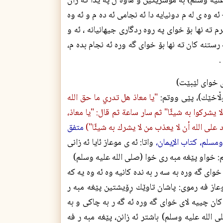
 علیه وسلم) به موشريكين و هاوه ڵ په يدا كه ران
ئه وه ى له م دونيايه دا ئه نجامى ئه ده م و ئه وه
 ته نها بۆ خواى په روه ردگارى جيهانيانه ، ئه و
رستنه كان ته نها بۆ خواى گه وره ئه نجام بده م،
.
ی خوای لێبێت)
وڵاخێك)، پێى ووتم:
"يا معاذ هل تدري ما حق الله
 يشركوا به شيئًا" ثم سار ساعة ثم قال: "يا معاذ،
د على الله أن لا يعذب من لا يشرك به شيئًا")
متفق
واتا: ئه ى موعاز ئايا ئه زانى
: خواو پێغه مبه رى خوا (صلی الله علیه وسلم)
واى گه وره به سه ر به نده كانيه وه ئه وه يه كه
وعاز فه رموى: پاشان تاوێك ڕۆيشتين پێغه مبه ر
كان چييه لاى خواى گه وره ئه گه ر به چاكى و به
الله علیه وسلم) باشتر ئه زانن، پێغه مبه ر فه