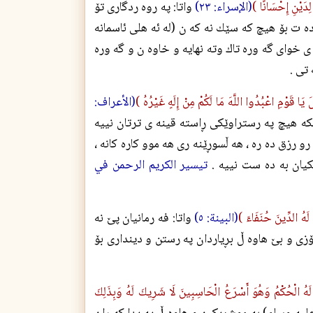
َالِدَيْنِ إِحْسَانًا )
(الإسراء: ٢٣)
واتا: په روه ردگارى تۆ
ده ت بۆ هيچ كه سێك نه كه ن (له ئه هلى ئاسمانه
 ى خواى گه وره تاك وته نهايه و خاوه ن و گه وره
تى .
 يَا قَوْمِ اعْبُدُوا اللَّهَ مَا لَكُمْ مِنْ إِلَهٍ غَيْرُهُ )
(الأعراف:
نكه هيچ په رستراوێكى ڕاسته قينه ى ترتان نييه
 رو رزق ده ره ، هه ڵسوڕێنه رى هه موو كاره كانه ،
يان به ده ست نييه .
تيسير الكريم الرحمن في
 لَهُ الدِّينَ حُنَفَاءَ )
(البينة: ٥)
واتا: فه رمانيان پێ نه
ۆزى و بێ هاوه ڵ بڕياردان په رستن و ديندارى بۆ
لَا لَهُ الْحُكْمُ وَهُوَ أَسْرَعُ الْحَاسِبِينَ لَا شَرِيكَ لَهُ وَبِذَلِكَ