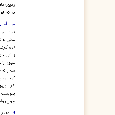
رموى: ماف
يه كه خواى
موسڵمان
به تاك و 
مافى به ن
(وه كارێك
يمانى خێر
مووى ڕاست
سه ر نه 
كردووه بۆ
كانى پێوي
پێويست بك
چۆن زوڵم
9-
عتبانى