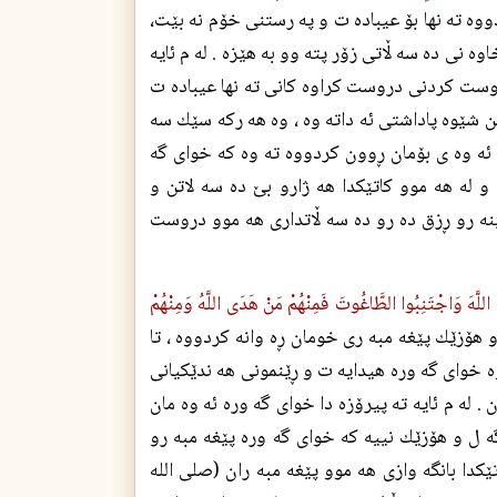
وه ته نها بۆ عيباده ت و په رستنى خۆم نه بێت،
ه نى ده سه ڵاتى زۆر پته وو به هێزه . له م ئايه
روست كردنى دروست كراوه كانى ته نها عيباده ت
ين شێوه پاداشتى ئه داته وه ، وه هه ركه سێك سه
 ئه وه ى بۆمان ڕوون كردووه ته وه كه خواى گه
 له هه موو كاتێكدا هه ژارو بێ ده سه لاتن و
نه رو ڕزق ده رو ده سه ڵاتدارى هه موو دروست
ا اللَّهَ وَاجْتَنِبُوا الطَّاغُوتَ فَمِنْهُمْ مَنْ هَدَى اللَّهُ وَمِنْهُمْ
 و هۆزێك پێغه مبه رى خومان ڕه وانه كردووه ، تا
وه خواى گه وره هيدايه ت و ڕێنمونى هه ندێكيانى
 له م ئايه ته پيرۆزه دا خواى گه وره ئه وه مان
ه ل و هۆزێك نييه كه خواى گه وره پێغه مبه رو
ێكدا بانگه وازى هه موو پێغه مبه ران (صلی الله