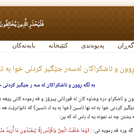
گەڕان
پەیوەندی
کتێبخانە
بابەتەکان
 ڕوون و ئاشكراكان له‌سه‌ر جێگير كردنى خوا به‌ ته
به ڵگه ڕوون و ئاشكراكان له سه ر جێگير كردنى خو
ون و ئاشكراو دره وشاوه كان له قورئانى پيرۆز و فه رموده كانى پێغه 
ێگير كردنى خوا به ته نها ناسين (خوا به يه ك ناسين) كه ناتوانرێت هه 
ه يشتن چه ند نمونه يه ك باس ئه كه ين:
ه وره فه رمويه تى: :
(وَمَا خَلَقْتُ الْجِنَّ وَالْإِنْسَ إِلَّا لِيَعْبُدُونِ مَا أُرِيدُ مِنْه