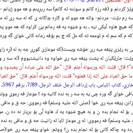
ا أَوَّلُ الْمُسْلِمِينَ )
(الأنعام: ١٦2- ١٦3)
واتا : ئه ى پێغه مبه ر (صلی الله
وێژ كردنم و (فه رزه كانم و سوننه ته كانم) سه ربڕينم و هه موو ژيانم – 
ه رم دێت- مردنم- واته هه موو ئه و كاره چاكانه ى كه له سه رى ئه مرم
ه هيچ هاوه ڵێكى نيه ، به و شێوه يه فه رمانم پێ كراوه كه هه موو په 
كه م كه سم له م ئوممه ته كه مل كه چ بم بۆفه رمانه كانى خواى گه وره 
ى به رێزى پێغه مبه رى خۆشه ويست(كه موعازى كوڕى جه به له (ڕه زا
ێت: جارێكيان له پشت پێغه مبه رى خواوه وه دانيشتبووم (له سه ر 
"؟ قال: قلت: الله ورسوله أعلم. قال: "حق الله على عباده أن يعبدوه ولا
ا حق العباد على الله إذا فعلوه" قلت: الله ورسوله أعلم. قال: "حق العبا
 كتاب اللباس، باب إرداف الرجل خلف الرجل، 7/89، برقم 5967، ومسلم، كتاب الإيمان،
فى خواى گه وره چى يه به سه ر به نده كانيه وه ؟ موعاز فه رموى ووتم
زانن، پێغه مبه رى خوا (صلی الله علیه وسلم) فه رمووى: حه ق و مافى خ
 بۆ ئه نجام بده ن و به هيچ شێوه يه ك هاوه ڵى بۆ بڕيار نه ده ن، م
 علیه وسلم) فه رمووى: ئه ى موعاز ئايا ئه زانيت حه ق و مافى به نده 
ه وه چاكه كانى بۆ ئه نجام بده ن؟ ووتم: خواو پێغه مبه رى خوا(صلی 