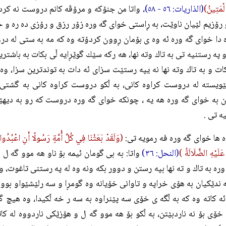
الْمَتِينُ)
(الذاريات: ٥٦ - ٥٨)،
واتا من جنۆكه و مرۆڤه كانم دروست نه كردو
رۆزيم لێيان ناوێت، به ڕاستى خواى گه وره زۆر رزق و رۆزى ده ره و خاو
 دا خواى گه وره ئه وه ى بۆمان ڕوون كردۆته وه كه مه به ستى له د
 په رستنيه تى به تاك وته نها، هه ركه سێك گوێڕايه ڵى بكات به باشتر
ت و به تاك وته نها نه يپه رستێت سزاى ئه دات به توندترين سزا، وه
ێويسته له دروست كراوه كانى، به ڵكو دروست كراوه كانى به گشتى و
ن به خواى گه وره هه يه ، چونكه خواى گه وره دروست كه رو به ديهێ
ه تى .
 ها خواى گه وره فه رمويه تى:
(وَلَقَدْ بَعَثْنَا فِي كُلِّ أُمَّةٍ رَسُولًا أَنِ اعْبُدُو
َلَيْهِ الضَّلَالَةُ )
(النحل: ٣٦)
واتا: به بى گومان ئيمه بۆ ناو هه موو گه ل
ره به تاك و ته نها بپه رستن و دوور بكه ونه وه له په رستنى تاغوت، 
ندێكيان به هۆى خراپه و تاوانى خۆيانه وه گومڕا و سه رلێشێواو بوون .
ه كاته وه كه به ڵگه ى خۆى سه پێنراوه به سه ر خه ڵكيدا، وه هيچ گ
خۆى بۆ نه ناردبێتن، به ڵكو بۆ هه موو گه ل و هۆزێكى ناردووه له كات