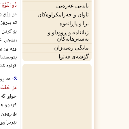
ذُو الْقُوَّةِ 
بابەتی عەرەبی
من ڕزق و 
تاوان و حەرامکراوەکان
ته پيرۆزه
نزا و پاڕانەوە
بۆ كردن و
ژیاننامه‌ و ڕووداو و
بەسەرهاتەکان
رپێچى بكا
وره بێ پ
مانگی ره‌مه‌زان
پێويستيا
گۆشەی فه‌توا
كراوه كاني
2-
هه روه
مَنْ حَقَّتْ ع
خواى گه و
كردوو هه 
بۆ ڕوون ئ
نێردراوى 