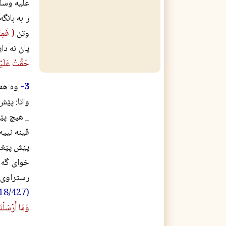
علیه وسلم
ر به بانگ
وتن
( فَمِن
يان نه دا
حَقَّتْ عَلَيْه
3-
وه هه 
واتا: پێش
_ هيچ پێغ
قينه نييه
پێش پێغه 
خواى گه و
رستراوى 
(18/427)، تيسير الكريم الرحمن في تفسير كلام المنان، للشيخ ناصر السعدي (ص 407).
وَمَا أَرْسَلْنَ