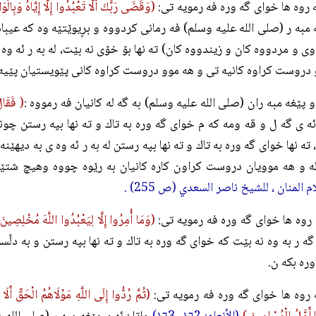
 روه ها خواى گه وره فه رمويه تى:
(وَقَضَى رَبُّكَ أَلَّا تَعْبُدُوا إِلَّا إِيَّاهُ وَبِالْو
 مبه ر (صلی الله علیه وسلم) فه رمانى كردووه و بڕيوێتێه وه كه عيبا
وى و مردووه كان و زيندووه كان) ته نها بۆ خۆى نه بێت، له به ر ئه وه
دروست كراوه كانيه تى و هه موو دروست كراوه كانى پێويستيان پێيه 
 پێغه مبه ران (صلی الله علیه وسلم) به گه له كانيان فه رمووه :
( فَقَالَ
ئه ى گه ل و قه ومه كه م خواى گه وره به تاك و ته نها بپه رستن چو
 ته نها خواى گه وره به تاك و ته نها بپه رستن له به ر ئه وه ى به ديهێنه
ه و هه موويان دروست كراون كاره كانيان به رێوه چووه وهيچ شتێك
 المنان ، للشيخ ناصر السعدي (ص 255) .
روه ها خواى گه وره فه رمويه تى:
(وَمَا أُمِرُوا إِلَّا لِيَعْبُدُوا اللَّهَ مُخْلِصِينَ
گه ر به وه نه بێت كه خواى گه وره به تاك و ته نها بپه رستن و به دڵس
ره بكه ن.
روه ها خواى گه وره فه رمويه تى:
(ثُمَّ رُدُّوا إِلَى اللَّهِ مَوْلَاهُمُ الْحَقِّ أَ