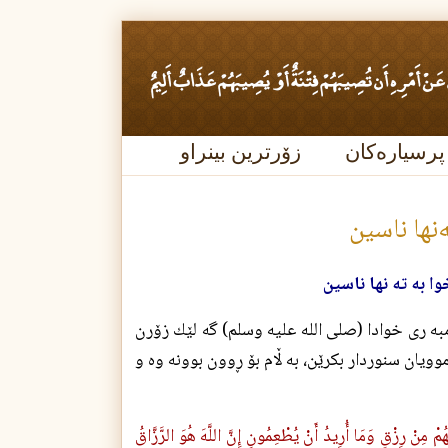
پرسیارەکان
زۆرترین بینراو
‌نها ناسين
ا به ته نها ناسين
مبه رى خوادا (صلی الله علیه وسلم) گه لێك زۆرن
موويان سنوردار بكرێن، به ڵام بۆ ڕوون بوونه وه و
ُمْ مِنْ رِزْقٍ وَمَا أُرِيدُ أَنْ يُطْعِمُونِ إِنَّ اللَّهَ هُوَ الرَّزَّاقُ