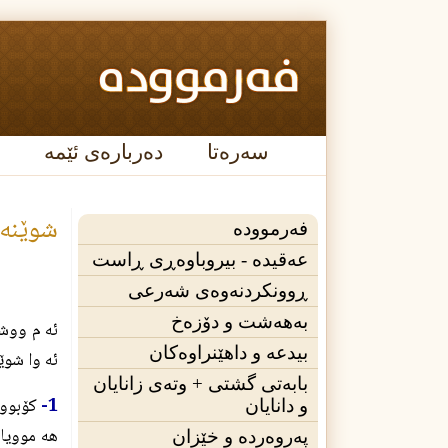
سەرەتا
دەربارەی ئێمە
شوێنه‌وا
فەرموودە
عه‌قیده‌ - بیروباوەڕی ڕاست
ڕوونکردنەوەی شەرعی
بەهەشت و دۆزەخ
ئه م ووشه
بیدعە و داهێنراوەکان
ئه وا شوێ
بابەتی گشتی + وته‌ی زانایان
1-
كۆبوون
و دانایان
هه موويان
پەروەردە و خێزان