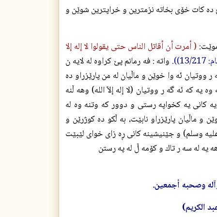
ێ ده كات خۆى بخاته نزمترين و خراپترين شوێن و
موێت:
( أمرت أن أقاتل الناس حتى يقولوا لا إله إلا
1)).
واته : فه رمانم پێ كراوه له لايه ن
ه ر ووتيان ئه وا خوێن و ماڵيان له من پارێزراو ده
وه يه كه ئه گه ر ووتيان (لا إله إلاّ الله) وهه ڵنه
ه كانى يه كخواپه رستى و دوور كه وتنه وه له
 و ماڵيان پارێزراو نابێت، به ڵكو ده كوژرێن و
 علیه وسلم) و جێنيشينه كانى ڕه زای خوای لێبێت
 هه يه له سه ر تاك و كۆمه ڵ له په رستن
وآله وصحبه أجمعين.
بد الكريم)