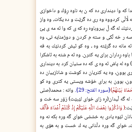
 كه وا ديندارى ده كه ن به ناوه ڕۆك و داخوازى
ا حه ڵاڵى كردووه وه رى ده گرێت و ده يكات، وه واز
نێك له گه ڵ بيروباوه ڕه كه ى كه وا ئه مه ى پێ
ه ر خه ڵكى و سته م كردن و دوژمنايه تى، وه
مانه ده گرێته وه ، وه كو ئيش كردنێك به فه
ا باوه ڕداران براى يه كترن. وه ئه م شته به ئاشكرا
ه) وه له پاش ئه وه ى كه ده ستيان كرد به ديندارى
ترى بوون، وه يه كتريان ده كوشت و شانازييان ده
بوون، بوون به براى خۆشه ويستى يه كترى وه كو
مَاءُ بَيْنَهُمْ)
{سوره الفتح: 29}.
واته : محمد(صلی
كه له گه ڵيدان(ڕه زای خوای لێبێت) زۆر سه خت و
ێت:
( وَاذْكُرُوا نِعْمَتَ اللَّهِ عَلَيْكُمْ إِذْ كُنْتُمْ أَعْدَاءً فَأَلَّفَ
انان ئێوه يادى به خششى خواى گه وره بكه نه وه
ت، خواى گه وره دڵتانى يه ك خست و به هۆى به