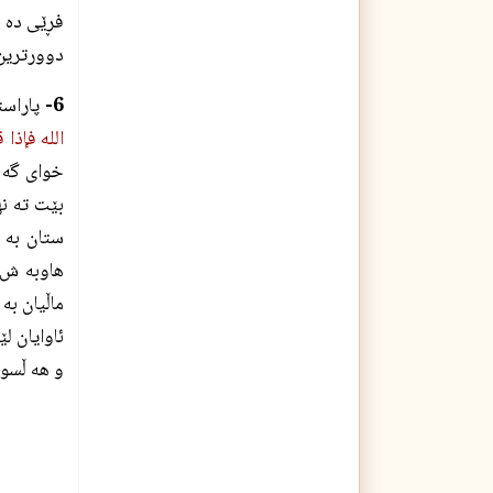
فڕێى ده د
دوورترين 
6-
پاراست
الله فإذا 
خواى گه و
بێت ته نها
ستان به 
هاوبه ش ب
ماڵيان به
ئاوايان لێ
و هه ڵسوك