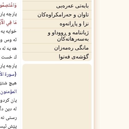
وَاعْتَصِمُوا 
بابەتی عەرەبی
پارچه پار
تاوان و حەرامکراوەکان
مَا فِي الْأَرْ
نزا و پاڕانەوە
خوايه يه 
ژیاننامه‌ و ڕووداو و
بەسەرهاتەکان
ئه وس و خ
هه يه له 
مانگی ره‌مه‌زان
ك خست و ڕ
گۆشەی فه‌توا
پارچه پار
{سورة الأنعام
هيچ شتێك
المؤمنون: 53}
يان كردو 
له دين دڵ
رستى نه ب
پێش ئيسلا