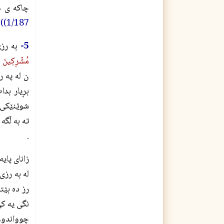
چاكه ى خا
1/187)) .
5-
به رزى 
مُشْرِكِينَ بِ
ن له په ر
بڕيار بدا
شوێنێكى د
ته به ڵگه
.
زاناى پاي
له به رزى
رز ده بێت
نگى يه كى
چوواندوو