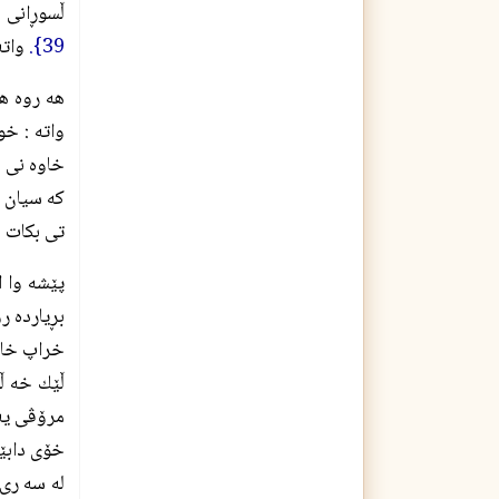
ڵسوڕانى 
39}.
واته
هه روه ه
واته : خو
خاوه نى ه
كه سيان ل
تى بكات ل
پێشه وا ا
بڕيارده ر
خراپ خاوه
ڵێك خه ڵك
مرۆڤى يه 
خۆى دابێت
له سه رى 