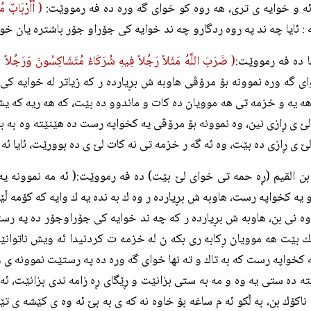
ئه و خوايه ى ترى، هه روه كو خواى گه وره ده فه رمووێت:
( أَأَرْبَابٌ مُ
 : ئايا چه ند په روه ردگارو چه ند خوايه كى جۆراو جۆر باشتره يان خواى
ا ده فه رمووێت:
( ضَرَبَ اللَّهُ مَثَلاً رَجُلاً فِيهِ شُرَكَاءُ مُتَشَاكِسُونَ وَرَجُلاً س
اى گه وره نموونه بۆ مرۆڤى هاوبه ش بڕيارده ر كه زياتر له خوايه كى 
ه يه و خزمه تى هه موويان ده كات و ماندوو ده بێت، كه هه ريه كه يش
ێ ى ڕازى نين، وه نموونه بۆ مرۆڤى يه كخواپه رست ده هێنێته وه به به
ێ ى ڕازى ده بێت، وه ئه گه ر خزمه تى نه كات لێ ى ده بوورێت، ئايا ئه 
بن القيم (ڕه حمه تى خواى لێ بێت) ده فه رمووێت:( ئه مه نموونه يه
و يه كخواپه رست، هاوبه ش بڕيارده ر وه ك به نده يه ك وايه كه كۆمه
 نى بن، هاوبه ش بڕيارده ر كه چه ند خوايه كى جۆراوجۆر ده په رستێ
 بێت هه موويان ڕكابه رى بكه ن له خزمه ت كردنيدا ئه ويش ناتوانێ
كخواپه رست كه به تاك و ته نها خواى گه وره ده په رستێت نموونه ى وه
ه ده ستى يه وه و مه به ستى بزانێت و ڕێگاى ڕه زامه ندى بزانێت، ئه
ناكۆك بن، به ڵكو ئه م ساغه بۆ خاوه نه كه ى به بێ ئه وه ى كێشه ى تێ