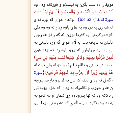
 مووتان ده ست بگرن به ئيسلام و قورئانه وه ، وه
َّدَكَ بِنَصْرِهِ وَبِالْمُؤْمِنِينَ وَأَلَّفَ بَيْنَ قُلُوبِهِمْ لَوْ أَنْفَقْتَ
رة الأنفال: 62-63} .
واته : خواى گه وره ئه و
 شه ڕى به در، وه به هۆى باوه ڕدارانه وه وه دڵى
وشتاركردنى يه كتردا بوون، ئه گه ر تۆ هه رچى
دڵيان يه ك بخه يت، به ڵام خواى گه وره دڵيانى يه
ه . وه جياوازى له بيرو باوه ڕدا ده بێته هۆى
لَّذِينَ فَرَّقُوا دِينَهُمْ وَكَانُوا شِيَعاً لَسْتَ مِنْهُمْ فِي شَيْ)
به به ش به ش و تاقم تاقم ئه وا تۆ له وان نيت له
هُمْ بَيْنَهُمْ زُبُراً كُلُّ حِزْبٍ بِمَا لَدَيْهِمْ فَرِحُونَ)
{سورة
 گه ڵ ئه وه ى دينه كه يان يه ك بوو پارچه پارچه
ن هه ر حيزب و تاقميك به وه ى كه خۆى پێيه تى
اته وه ته نها بيروباوه ڕى ئيمان و يه كخواپه
په ند وه ربگره له و حاڵه ى كه عه ره بى تێدا بوو