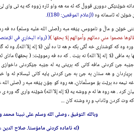
اته شوێنێكى دوورى قووڵ كه ئه مه هه واو ئاره زووه كه يه تى واى ل
شوێن له ئاسمانه وه
((إعلام الموقعين: 180)).
نى خوێن و ماڵ و نامووس، پێغه مبه ر(صلی الله علیه وسلم) ده فه ر
قالوها عصموا مني دمائهم وأموالهم إلا بحقها )
( (رواه البخاري في الإعتصام: 3/217
ره وه كه كوشتارى خه ڵكى بكه م هه تا ده ڵێن (لا إله إلاّ الله)، وه ئه گ
 به مافى (لا إله إلاّ الله) نه بێت . كه ده فه رمووێت: ( بحقها) ماناى ئه 
جێبه جێ كردنى مافه كانى كه بريتى يه له جێبه جێكردنى داخوازى ي
ڕياردان و هه ستان به جێ به جێ كردنى پايه كانى ئيسلام ئه وا خوێن
 غه نيمه ده برێت بۆ موسڵمانان، هه روه كو چۆن پێغه مبه ر (صلی الله
يان كرد . هه روه ها ئه م ووشه يه (لا إله إلاّ الله) شوێنه وارى گه وره ى
ه وت كردن وئاداب و ڕه وشته كان ...
وبالله التوفيق ، وصلى الله وسلم على نبينا محمد 
(له ئاماده کردنى مامۆستا. صلاح الدين ع