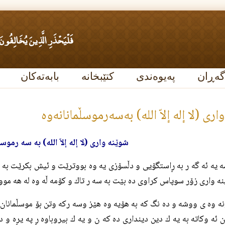
گەڕان
پەیوەندی
کتێبخانە
بابەتەکان
رى (لا إله‌ إلاّ الله) به‌سه‌رموسڵمانانه‌وه‌
شوێنه وارى (لا إله إلاّ الله) به سه رموسڵ
 يه ئه گه ر به ڕاستگۆيى و دڵسۆزى يه وه بووترێت و ئيش بكرێت به نا
نه وارى زۆر سوپاس كراوى ده بێت به سه ر تاك و كۆمه ڵه وه له هه موو
ه وه ى ووشه و ده نگ كه به هۆيه وه هێز وسه ركه وتن بۆ موسڵمانان ده
 ئه وكاته به يه ك دين ديندارى ده كه ن و يه ك بيروباوه ڕ په يڕه و