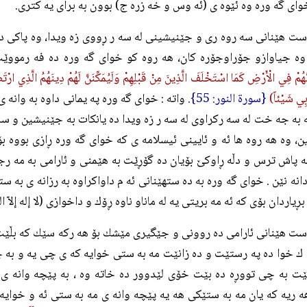
 گه وره وه ئێوه ى (ئه وس و خه زره ج) بوون به براى يه كترى.
ست هێنانى سه روه رى و جێنيشينى له سه ر ڕووى زه ويدا، وه پاكى دي
اوه جياوازو جۆراوجۆره كان، هه روه كو خواى گه وره ده فه رمووێت
َّهُمْ فِي الْأَرْضِ كَمَا اسْتَخْلَفَ الَّذِينَ مِنْ قَبْلِهِمْ وَلَيُمَكِّنَنَّ لَهُمْ دِينَهُمُ الَّذِي ارْتَض
ِي شَيْئاً)
{سورة النور: 55}.
واته : خواى گه وره په يمانى داوه به وانه 
ه به جه خت له سه ركراوى له سه ر زه ويدا ده يانكات به جێنيشين و س
، وه هه روه ها ئه و ئايينى ئيسلامه ى كه خواى گه وره ڕازى بووه بۆ
ه پاش ترس و دڵه ڕاوكێ بۆيان ده گۆڕێت به هێمنى و ئارامى به مه رجێ
انه نێن . خواى گه وره به ده ستهێنانى ئه م داواكراوه به رزانه ى به س
ياردان بۆى كه ئه مه بريتى يه له ماناو ناوه ڕۆك و داخوازى (لا إله إلاّ الل
ت هێنانى ئارامى ده روونى و جێگيرى مێشك بۆ هه ركه سێك كه بڵێت: (لا
 ك خوا ده په رستێت و ده زانێت مه به ستى خوايه كه ى چى يه و به 
نێت به چى تووڕه ده بێت خۆى لێدوور ده خاته وه ، به پێچه وانه 
ريه كه يان مه به ستێكى هه يه پێچه وانه ى مه به ستى ئه و خوايه 