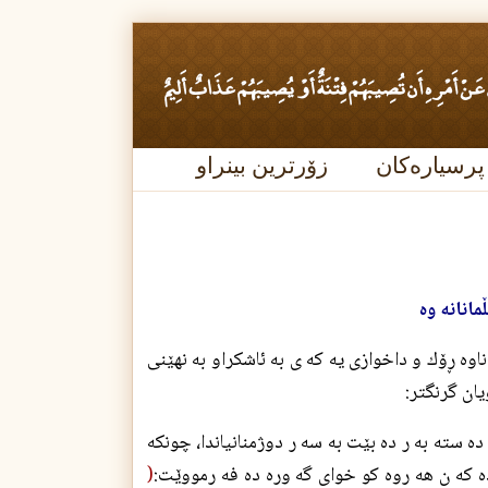
پرسیارەکان
زۆرترین بینراو
مانانه وه
وه ڕۆك و داخوازى يه كه ى به ئاشكراو به نهێنى
يان گرنگتر:
 سته به ر ده بێت به سه ر دوژمنانياندا، چونكه
 ده كه ن هه روه كو خواى گه وره ده فه رمووێت:
(