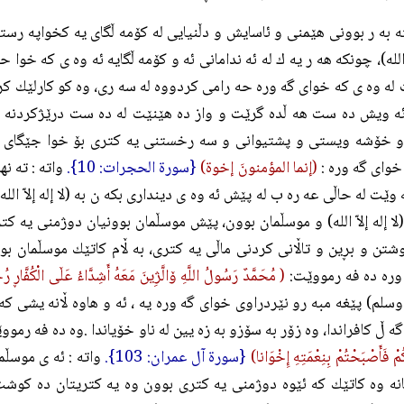
 به ر بوونى هێمنى و ئاسايش و دڵنيايى له كۆمه ڵگاى يه كخواپه رستدا
لاّ الله)، چونكه هه ر يه ك له ئه ندامانى ئه و كۆمه ڵگايه ئه وه ى كه خو
له وه ى كه خواى گه وره حه رامى كردووه له سه رى، وه كو كارلێك كرد
ئه ويش ده ست هه ڵده گرێت و واز ده هێنێت له ده ست درێژكردنه س
و خۆشه ويستى و پشتيوانى و سه رخستنى يه كترى بۆ خوا جێگاى ئه 
خواى گه وره :
(إنما المؤمنونَ إخوة)
{سورة الحجرات: 10}.
واته : ته نه
 وێت له حاڵى عه ره ب له پێش ئه وه ى ديندارى بكه ن به (لا إله إلاّ الل
لا إله إلاّ الله) و موسڵمان بوون، پێش موسڵمان بوونيان دوژمنى يه ك
شتن و بڕين و تاڵانى كردنى ماڵى يه كترى، به ڵام كاتێك موسڵمان 
وره ده فه رمووێت:
( مُحَمَّدٌ رَسُولُ اللَّهِ ۆالَّژِينَ مَعَهُ أَشِدَّاءُ عَڵى الْكُفَّاڕ رُحَ
 وسلم) پێغه مبه رو نێردراوى خواى گه وره يه ، ئه و هاوه ڵانه يشى 
گه ڵ كافراندا، وه زۆر به سۆزو به زه يين له ناو خۆياندا .وه ده فه رموو
ُمْ فَأَصْبَحْتُمْ بِنِعْمَتِهِ إِخْوَانا)
{سورة آل عمران: 103}.
واته : ئه ى موسڵم
انه وه كاتێك كه ئێوه دوژمنى يه كترى بوون وه يه كتريتان ده كوش