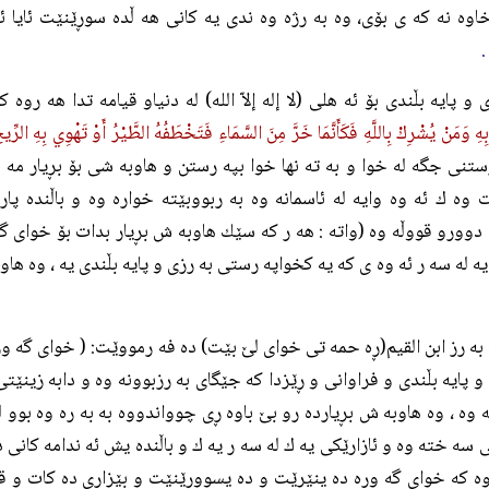
وه نه كه ى بۆى، وه به رژه وه ندى يه كانى هه ڵده سوڕێنێت ئايا ئه
و پايه بڵندى بۆ ئه هلى (لا إله إلاّ الله) له دنياو قيامه تدا هه ر
هِ وَمَنْ يُشْرِكْ بِاللَّهِ فَكَأَنَّمَا خَرَّ مِنَ السَّمَاءِ فَتَخْطَفُهُ الطَّيْرُ أَوْ تَهْوِي بِهِ 
ستنى جگه له خوا و به ته نها خوا بپه رستن و هاوبه شى بۆ بڕيار مه
ت وه ك ئه وه وايه له ئاسمانه وه به ربووبێته خواره وه و باڵنده پا
وورو قووڵه وه (واته : هه ر كه سێك هاوبه ش بڕيار بدات بۆ خواى گه ور
 يه له سه ر ئه وه ى كه يه كخواپه رستى به رزى و پايه بڵندى يه ، وه هاو
ه به رز ابن القيم(ڕه حمه تى خواى لێ بێت) ده فه رمووێت: ( خواى گه و
 و پايه بڵندى و فراوانى و ڕێزدا كه جێگاى به رزبوونه وه و دابه زينێت
ه وه ، وه هاوبه ش بڕيارده رو بێ باوه ڕى چوواندووه به به ره وه بوو 
 سه خته وه و ئازارێكى يه ك له سه ر يه ك و باڵنده يش ئه ندامه كانى د
ه كه خواى گه وره ده ينێرێت و ده يسووڕێنێت و بێزارى ده كات و ق