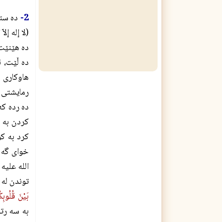
2-
ده سته
(لا إله إ
ده هێنێت 
ده ڵێت، 
هاوكارى 
رمايشتى 
ده رده كه
كردن به (
كرد به كو
خواى گه 
الله علیه
توندن له 
بَيْنَ قُلُوبِك
به سه رت