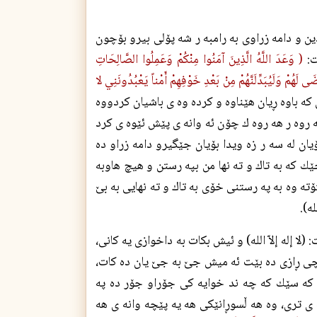
ن و دامه زراوى به رامبه ر شه پۆلى بيرو بۆچون
:
( وَعَدَ اللَّهُ الَّذِينَ آمَنُوا مِنْكُمْ وَعَمِلُوا الصَّالِحَاتِ
َى لَهُمْ وَلَيُبَدِّلَنَّهُمْ مِنْ بَعْدِ خَوْفِهِمْ أَمْناً يَعْبُدُونَنِي لا
ى كه باوه ڕيان هێناوه و كرده وه ى باشيان كردووه
ه روه ر هه روه ك چۆن ئه وانه ى پێش ئێوه ى كرد
يان له سه ر زه ويدا بۆيان جێگيرو دامه زراو ده
ك كه به تاك و ته نها من بپه رستن و هيچ هاوبه
تۆته وه به په رستنى خۆى به تاك و ته نهايى به بێ
ه).
 إله إلاّ الله) و ئيش بكات به داخوازى يه كانى،
چى ڕازى ده بێت ئه ميش جێ به جێ يان ده كات،
ى كه سێك كه چه ند خوايه كى جۆراو جۆر ده په
ى ترى، وه هه ڵسوڕانێكى هه يه پێچه وانه ى هه