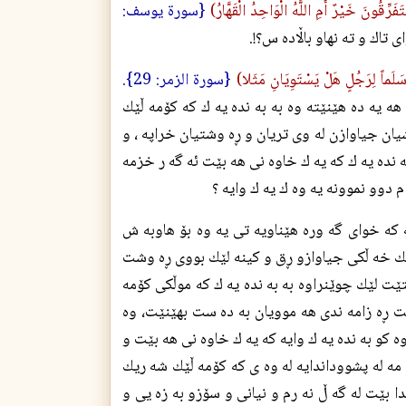
تَفَرِّقُونَ خَيْرٌ أَمِ اللَّهُ الْوَاحِدُ الْقَهَّارُ)
{سورة يوسف:
 تاك و ته نهاو باڵاده س؟!.
َلَماً لِرَجُلٍ هَلْ يَسْتَوِيَانِ مَثَلا)
{سورة الزمر: 29}.
هه يه ده هێنێته وه به به نده يه ك كه كۆمه ڵێك
يان جياوازن له وى تريان و ڕه وشتيان خراپه ، و
 نده يه ك كه يه ك خاوه نى هه بێت ئه گه ر خزمه
م دوو نموونه يه وه ك يه ك وايه ؟
 كه خواى گه وره هێناويه تى يه وه بۆ هاوبه ش
 ڵێك خه ڵكى جياوازو ڕق و كينه لێك بووى ڕه وشت
ت لێك چوێنراوه به به نده يه ك كه موڵكى كۆمه
ت ڕه زامه ندى هه موويان به ده ست بهێنێت، وه
 كو به نده يه ك وايه كه يه ك خاوه نى هه بێت و
 مه له پشووداندايه له وه ى كه كۆمه ڵێك شه ريك
دا بێت له گه ڵ نه رم و نيانى و سۆزو به زه يى و