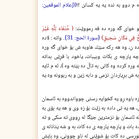
 م دوو به نده يه يه كسانن ؟!
((إعلام الموقعين:
وه كو خواى گه وره ده فه رمووێت:
( حُنَفَاءَ لِلَّهِ غَيْرَ
الرِّيحُ فِي مَكَانٍ سَحِيقٍ)
{سورة الحج: 31}.
واته : لاده
 ده ن، وه هه ركه سێك هاوبه ش بۆ خواى گه وره
رچه پارچه ى بكات وبيبات، ياخود با فڕێى بداته
ه كرده وه كانى به تاڵ ده بێته وه )، ئه م ئايه
به ش بڕياردان نزمى و دابه زين و به ربوونه وه يه
ره باوه ڕو يه كخواپه رستى چوواندووه به ئاسمان
ى، هه يه تى داده به زێت بۆ زه وى و هه يه بۆى به
له ئاسمان بۆ نزمترين جێگا له ڕووى ته سكى و ته
ه بات و پارچه پارچه ى ده كات به و شه يتانانه ى
ورسى ده كات بۆ شوێنى له ناو چوونى، وه بايش