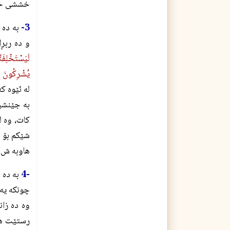
خششى خواى
3-
به ده 
و ده ربڕ
لَيَسْتَخْلِفَن
يُشْرِكُونَ ب
له ئێوه ك
به جێنشين
كات، وه ل
شێكم بۆ د
هاوبه ش بڕ
-4
به ده س
چونكه يه
وه ده زا
رستێت هه 