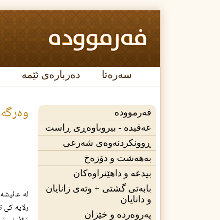
سەرەتا
دەربارەی ئێمە
وه‌رگه‌ڕ
فەرموودە
عه‌قیده‌ - بیروباوەڕی ڕاست
ڕوونکردنەوەی شەرعی
بەهەشت و دۆزەخ
بیدعە و داهێنراوەکان
بابەتی گشتی + وته‌ی زانایان
له عائيشه 
و دانایان
رلايه كى ترى 
پەروەردە و خێزان