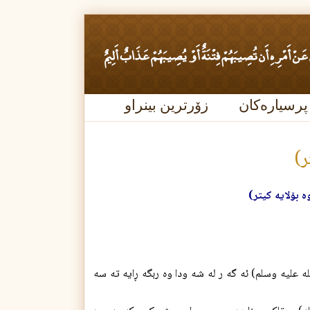
پرسیارەکان
زۆرترین بینراو
ر)
ه بۆلایه کیتر)
ه علیه وسلم) ئه گه ر له شه ودا وه ربگه ڕايه ته سه