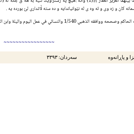
وَالأرضِ وَما بَينَهُما العَزيزُ الغَفّار )).(1) واته :هيچ په رستراوێك
مانه كان و زه وى و ئه وه ى له نێوانياندايه و ده سته ڵاتدارى لێ بورده يه .
~~~~~~~~~~~~~~~~~
زا و پاڕانەوە
سەردان: ٣٣٩٣