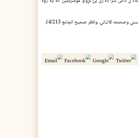
 نىيه به هه ق جگه له (الله) ى تاكى سزا ده رى بێ بڕواو موشريكين. كه په روه