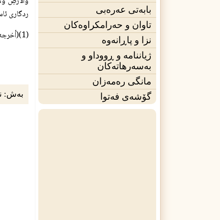
بابەتی عەرەبی
ردگارى ئاس
تاوان و حەرامکراوەکان
(1)(أخرجه الحاكم وصححه ووافقه الذهبي 1/540 والنسائي في عمل اليوم واليلة وابن السني وصححه الالباني. وانظر صحيح الجامع 4/213).
نزا و پاڕانەوە
ژیاننامه‌ و ڕووداو و
بەسەرهاتەکان
مانگی ره‌مه‌زان
بەش:
ن
گۆشەی فه‌توا