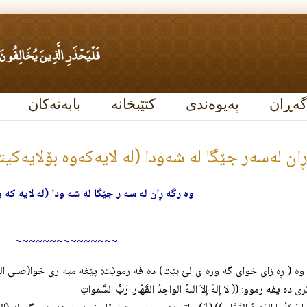
گەڕان
پەیوەندی
کتێبخانە
بابەتەکان
ان له‌سه‌ر جێگا له‌ شه‌ودا (له‌ لایه‌که‌وه‌ بۆلایه‌کیت
وه رگه ڕان له سه ر جێگا له شه ودا (له لایه که و
~~~~~~~~~~~~~~~
وه ( ڕه زاى خواى گه وره ى لێ بێت) ده فه رموێت: پێغه مبه رى خوا(صلی الل
ده يفه رموو: (( لا إلهَ إلاّ اللهُ الواحِدُ القَهّار. رَبُّ السَّمواتِ