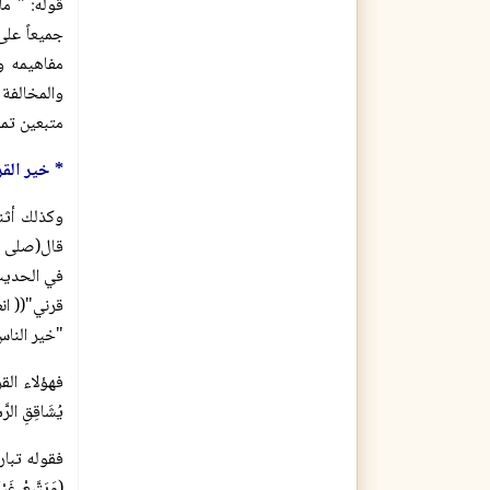
قوله: " ما
جميعاً على
مفاهيمه وع
والمخالفة 
متبعين تمام
* خير القر
وكذلك أثن
قال(صلی ال
في الحديث
"خير الناس
فهؤلاء الق
يُشَاقِقِ الرَّس
فقوله تبار
(وَيَتَّبِع