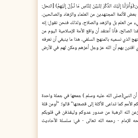
َ الذِّكْرَ لِتُبَيِّنَ لِلنَّاسِ مَا نُـزِّلَ إِلَيْهِمْ) [النحل:
بعض الأئمة المجتهدين من العلماء والزهاد والصالحين،
يء من العلم بل والزهد والصلاح، ولذلك فنحن نقول: إنه
 الصالح، فأنا أعتقد أن واقع الأمة الإسلامية اليوم من
الذي نسميه بالمنهج السلفي، هذا ما ينبغي أن نعرفه
ذي اقترن بهم أن الله عز وجل أعزهم ومكن لهم في الأرض
 أن النبي(صلی الله علیه وسلم ) جمعها في جملة واحدة
لأمم كما تداعى الأكلة إلى قصعتها" قالوا: "أومن قلة
ولينزعن الله الرهبة من صدور عدوكم وليقذفن في قلوبكم
ه الإمام - رحمه الله تعالى - في: سلسلة الأحاديث