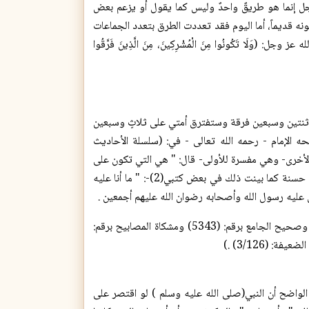
جل إنما هو طريقٌ واحدٌ وليس كما يقول أو يزعم بعض
نه قديماً، أما اليوم فقد تعددت الطرق بتعدد الجماعات
َا تَكُونُوا مِنَ الْمُشْرِكِينَ، مِنَ الَّذِينَ فَرَّقُوا
 ثنتين وسبعين فرقة وستفترق أمتي على ثلاثٍ وسبعين
ه الإمام - رحمه الله تعالى - في: (سلسلة الأحاديث
لصحيحة والرواية الأخرى- وهي مفسرة للأولى- قال: " هي التي تكون على
ما أنا عليه وأصحابي". فقوله(صلی الله علیه وسلم ) في هذه الرواية الثانية - وهي رواية حسنة كما بينت ذلك في بعض كتبي(2)-: " ما أنا عليه
 عليه رسول الله وأصحابه رضوان الله عليهم أجمعين .
(2)( سلسلة الأحاديث الصحيحة (1/ 407)، (3/ 334)، وصحيح الترمذي برقم: (2641) وصحيح الجامع برقم: (5343) ومشكاة المصابيح برقم:
الواضح أن النبي(صلی الله علیه وسلم ) لو اقتصر على