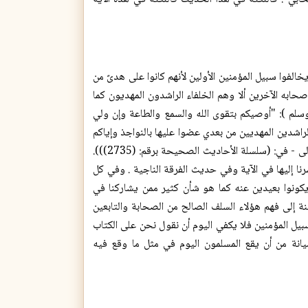
الفوا سبيل المؤمنين الأولين لأنهم كانوا على هدىً من
حابه الآخرين ألا وهم الخلفاء الراشدون المهديون كما
سلم ): "أوصيكم بتقوى الله والسمع والطاعة وإن ولي
راشدين المهديين من بعدي عضوا عليها بالنواجذ وإياكم
ومحدثات الأمور فإن كل محدثة بدعة وكل بدعة ضلالة"(( صححه الإمام - رحمه الله تعالى - في: (سلسلة الأحاديث الصحيحة برقم: (2735))).
نا إليها في الآية وفي حديث الفرقة الناجية . وفي كل
كونوا بعيدين عنه كما هو شأن كثير ممن يشاركنا في
نة إلى فهم هؤلاء السلف الصالح من الصحابة والتابعين
بيل المؤمنين فلا يكفي اليوم أن نقول نحن على الكتاب
انة من أن يقع المسلمون اليوم في مثل ما وقع فيه