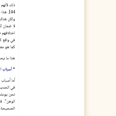
ذلك لأنهم لم 
44]. هذ
ولكن هناك 
لا ضمان لك
اختلافهم ف
في واقع ال
كما هو معل
هذا ما يحض
* أسباب ا
أما أسباب 
في الحديث 
نحن يومئذٍ
الوهن". ق
الصحيحة) برقم: