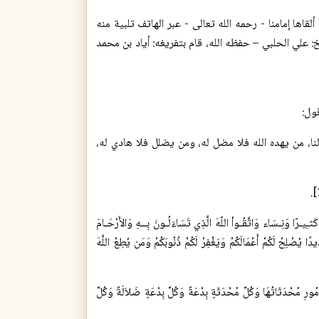
وض)(1), (1) أصل هذه الـمقالة محاضرةٌ ألقاها إمامنا - رحمه الله تعالى - عبر الهاتف تلبية منه
خ: علي الحلبي – حفظه الله، قام بتفريغه: أياد بن محمد
قول:
لنا، من يهده الله فلا مضل له، ومن يضلل فلا هادي له،
 كَثـِيـرًا وَنِـسَاء وَاتَّقُـواْ اللّهَ الَّذِي تَسَاءَلُـونَ بِــهِ وَالأَرْحَـامَ
اللَّهَ وَقُولُوا قَوْلًا سَدِيدًا يُصْلِحْ لَكُمْ أَعْمَالَكُمْ وَيَغْفِرْ لَكُمْ ذُنُوبَكُمْ وَمَن يُطِعْ اللَّهَ
ْدَثَاتُهَا وَكُلَّ مُحْدَثَةٍ بِدْعَةٌ وَكُلَّ بِدْعَةٍ ضَلاَلَةٌ وَكُلَّ