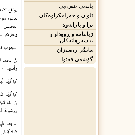
بابەتی عەرەبی
تاوان و حەرامکراوەکان
لدعوة موجّ
نزا و پاڕانەوە
الغطيس .
ژیاننامه‌ و ڕووداو و
وجزاكم الله
بەسەرهاتەکان
الـجواب: نس
مانگی ره‌مه‌زان
گۆشەی فه‌توا
إنَّ الحمد
وأشهد أن لا
(يَا أَيُّهَا الّ
(يَا أَيُّهَا ال
وَرَسُولَهُ فَقَ
أما بعد: فَإِن
ضَلاَلَةٍ فِي 