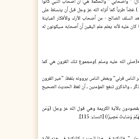
فقال: " وأصحابي " والحكمة هي: أن أصحاب النبي كانوا
 غضاً طرياً كما أنزله الله عز وجل قبل أن يتسلط على
السلف الصالح - من أصحاب الآراء والأفكار المباينة
كان عليه لأنه يعلم علم اليقين أن أصحابه سيكونون له
به(صلی الله علیه وسلم )ومجموع تلك القرون هي كما
 الناس قرني" وبعض الناس يروونه بلفظ: "خير القرون
 (2/ 208).)) فأرى من الواجب عليٌ أن أذكّر ـ والذكرى تنفع المؤمنين ـ أن لفظ الحديث الصحيح
مقصودون بالآية الكريمة وهي قول الله عز وجل: (وَمَن
جَهَنَّمَ وَسَاءتْ مَصِيرًا) [النساء: 115].
ا: "وأصحابي". فالنكتة في هذا الحديث كالنكتة في هذه الآية