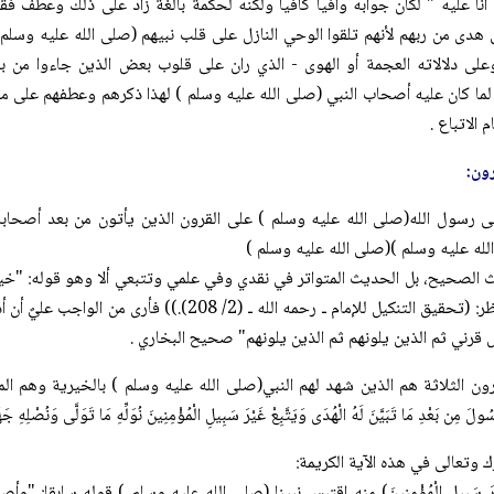
 أنا عليه " لكان جوابه وافياً كافياً ولكنه لحكمة بالغة زاد على ذلك وعطف 
 هدى من ربهم لأنهم تلقوا الوحي النازل على قلب نبيهم (صلی الله علیه وسلم )
لى دلالاته العجمة أو الهوى - الذي ران على قلوب بعض الذين جاءوا من بعد 
لما كان عليه أصحاب النبي (صلی الله علیه وسلم ) لهذا ذكرهم وعطفهم على ما 
 الاتباع .
ون:
ى رسول الله(صلی الله علیه وسلم ) على القرون الذين يأتون من بعد أصحا
له علیه وسلم )(صلی الله علیه وسلم )
 الصحيح، بل الحديث المتواتر في نقدي وفي علمي وتتبعي ألا وهو قوله: "خير
قرني"(( انظر: (تحقيق التنكيل للإمام ـ رحمه الله ـ
 قرني ثم الذين يلونهم ثم الذين يلونهم" صحيح البخاري .
رون الثلاثة هم الذين شهد لهم النبي(صلی الله علیه وسلم ) بالخيرية وهم ال
ُولَ مِن بَعْدِ مَا تَبَيَّنَ لَهُ الْهُدَى وَيَتَّبِعْ غَيْرَ سَبِيلِ الْمُؤْمِنِينَ نُوَلِّهِ مَا تَوَلَّى وَنُصْلِهِ 
ك وتعالى في هذه الآية الكريمة:
ْ غَيْرَ سَبِيلِ الْمُؤْمِنِينَ) منه اقتبس نبينا (صلی الله علیه وسلم ) قوله سابق