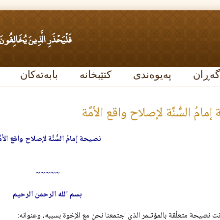
گەڕان
پەیوەندی
کتێبخانە
بابەتەکان
مامُ السُّنَّة لإصلاح واقع الأمَّة
نصيحة إمامُ السُّنَّة لإصلاح واقع الأمّ
~~~~~
بسم الله الرحمن الرحیم
انت نصيحة متعلّقة بالمؤتـمر الذي اجتمعنا نحن مع الإخوة بسببه، وعنوانه: