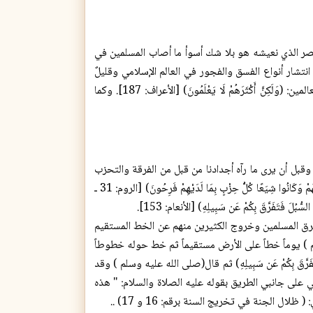
لعصر الذي نعيشه هو بلا شك أسوأ ما أصاب المسلمين في
نتشار أنواع الفسق والفجور في العالم الإسلامي وقليلٌ
ممن لا يزالون يعتصمون بكلمة الحق وباتباع الكتاب والسنة، أما الأكثرون فكما قال رب العالمين: (وَلَكِنَّ أَكْثَرَهُمْ لَا يَعْلَمُونَ) [الأعراف: 187]. وكما
وقبل أن يرى ما رآه أجدادنا من قبل من الفرقة والتحزب
والتفرق في الدين خلافاً لقول رب العالمين: (وَلَا تَكُونُوا مِنَ الْمُشْرِكِينَ، مِنَ الَّذِينَ فَرَّقُوا دِينَهُمْ وَكَانُوا شِيَعًا كُلُّ حِزْبٍ بِمَا لَدَيْهِمْ فَرِحُونَ) [الروم: 31 ـ
ق المسلمين وخروج الكثيرين منهم عن الخط المستقيم
 ) يوماً خطاً على الأرض مستقيماً ثم خط حوله خطوطاً
لَ فَتَفَرَّقَ بِكُمْ عَن سَبِيلِهِ) ثم قال(صلی الله علیه وسلم ) وقد
 على جانبي الطريق بقوله عليه الصلاة والسلام: " هذه
الجنة في تخريج السنة برقم: 16 و 17) ..