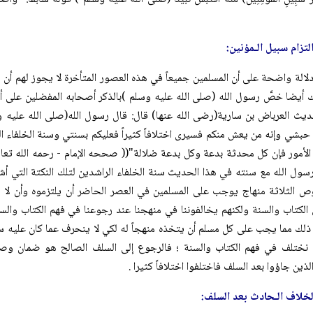
تزام سبيل الـمؤنين:
الة واضحة على أن المسلمين جميعاً في هذه العصور المتأخرة لا يجوز لهم أن يخ
 أيضا خصَّ رسول الله (صلی الله علیه وسلم )بالذكر أصحابه المفضلين على أص
يث العرباض بن سارية(رضى الله عنها) قال: قال رسول الله(صلی الله علیه و
حبشي وإنه من يعش منكم فسيرى اختلافاً كثيراً فعليكم بسنتي وسنة الخلفاء ال
سول الله مع سنته في هذا الحديث سنة الخلفاء الراشدين لتلك النكتة التي أشر
ص الثلاثة منهاج يوجب على المسلمين في العصر الحاضر أن يلتزموه وأن لا ي
 الكتاب والسنة ولكنهم يخالفوننا في منهجنا عند رجوعنا في فهم الكتاب والس
 ذلك مما يجب على كل مسلم أن يتخذه منهجاً له لكي لا ينحرف عما كان عليه س
 نختلف في فهم الكتاب والسنة ؛ فالرجوع إلى السلف الصالح هو ضمان وصي
ذين جاؤوا بعد السلف فاختلفوا اختلافاً كثيرا .
لخلاف الـحادث بعد السلف: