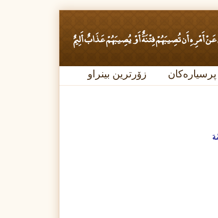
پرسیارەکان
زۆرترین بینراو
َة