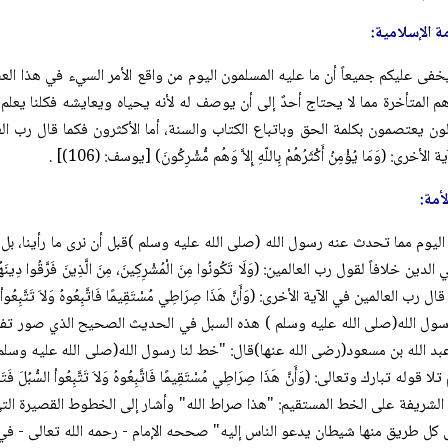
مة الإسلامية:
 يخفى عليكم جميعاً أن ما عليه المسلمون اليوم من واقع الأمر السيء في هذا ا
المتأخرة مما لا يحتاج أحدٌ إلى أن يوصف له لأنه يحياه ويعايشه فكلنا يعلم ا
أخرى: (وَمَا يُؤْمِنُ أَكْثَرُهُمْ بِاللّهِ إِلاَّ وَهُم مُّشْرِكُونَ) [يوسف: (106)] .
أمة:
 اليوم مما تحدث عنه رسول الله (صلی الله علیه وسلم )قبل أن نرى ما رأينا، بل 
سول الله(صلی الله علیه وسلم ) هذه السبل في الحديث الصحيح الذي صور تفر
عبد الله بن مسعود(رضى الله عنها)قال: "خط لنا رسول الله(صلی الله علیه وسلم
ا قوله تبارك وتعالى: (وَأَنَّ هَذَا صِرَاطِي مُسْتَقِيمًا فَاتَّبِعُوهُ وَلاَ تَتَّبِعُواْ السُّبُ
الشريفة على الخط المستقيم: "هذا صراط الله" وأشار إلى الخطوط القصيرة التي
 طريق منها شيطان يدعو الناس إليه" صححه الإمام - رحمه الله تعالى - في: ( ظلال 