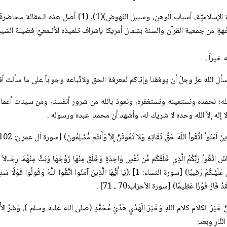
(واقع الأمة الإسلاميّة، أسباب الوهن، وسبيل النّه
َهةٍ من جمعية القرآن والسنة بشمال أمريكا بإشراف تلميذه الألـمعيِّ فضيلة الشي
 خيراً .
أل الله عزّ وجلّ أن يوفقنا وإيّاكم لمعرفة الحق ولاتّباعه وجواباً على ما سألت أ
 لله؛ نحمده ونستعينه ونستغفره، ونعوذ بالله من شرور أنفسنا، ومن سيئات أعما
 إله إلاَّ الله وحده لا شريك له، وأشهد أن محمدا عبده ورسوله .
َذِينَ آمَنُواْ اتَّقُواْ اللّهَ حَقَّ تُقَاتِهِ وَلاَ تَمُوتُنَّ إِلاَّ وَأَنتُم مُّسْلِمُونَ) [سورة آل عمران: 102].
نَّاسُ اتَّقُواْ رَبَّكُمُ الَّذِي خَلَقَكُم مِّن نَّفْسٍ وَاحِدَةٍ وَخَلَقَ مِنْهَا زَوْجَهَا وَبَثَّ مِنْهُمَا رِجَـالاً
إِنَّ اللّهَ كَانَ عَلَيْـكُمْ رَقِيبًا) [سورة النساء: 1] .(يَا أَيُّهَا الَّذِينَ آمَنُوا اتَّقُوا 
دْ فَازَ فَوْزًا عَظِيمًا) [سورة الأحزاب:70 ـ 71] .
َّ خَيْرَ الكلام كلام اللهِ وَخَيْرَ الْهَدْيِ هَدْيُ مُحَمَّدٍ (صلی الله علیه وسلم )، وَشَرَّ الأُمُورِ مُح
النَّارِ وبعد: