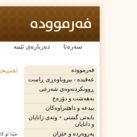
سەرەتا
دەربارەی ئێمە
نصيحة إ
فەرموودە
عه‌قیده‌ - بیروباوەڕی ڕاست
ڕوونکردنەوەی شەرعی
بەهەشت و دۆزەخ
بیدعە و داهێنراوەکان
بابەتی گشتی + وته‌ی زانایان
و دانایان
پەروەردە و خێزان
حبّذا لو ك