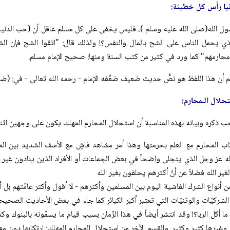
يا رأس كل خطيئة:
لذي يحمل الناس على الشح بالمال والنفس؟! ولذلك قال: "اتقوا الشح فإن ا
حارمهم" كما ورد في كثير من كتب السنة ومنها: صحيح الإمام مسلم.
حلال الـمحارم:
ب ذكره وبيانه بهذه المناسبة أن استحلال المحارم المهلك يكون على وجهين اثني
كاب المحارم مع العلم بحرمتها وهذا أمر مشاهد فاشٍ مع الأسف الشديد بين المس
لله عز وجل الذي يتجلى واضحاً في بعض الجماعات أو الأفراد الذين ينادون غير 
ير الله فضلاً عن أنّ أكثرهم يحلفون بغير الله
ن أنواع الشرك الفاشية اليوم بين المسلمين وأكثرهم - لا أقول وأكثر عامّتهم ب
 الشركيّات والوثنيّات التي تعتبر أكبر الكبائر كما جاء في بعض الأحاديث الصحي
 ما أكل الربا؟! وقد انتشر أيضاً في هذا الزّمان بسبب قيام ما يسمّونه بالبنوك و
 وغيرها كثير وكثير. والقسم الآخر من استحلال المحارم المهلك: ارتكابها دون 