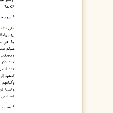
الكريمة.
* ضرورة ال
وفي ذلك دل
ربهم ولذلك
جاء في حد
عليكم عبد 
هكذا ذكر ر
هذه النصو
الدعوة إلى
وأتباعهم .
والسنة ثم
المسلمون ال
* أسباب ا