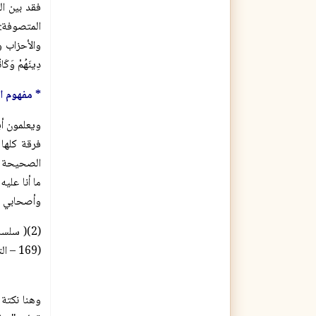
فقد بين ا
المتصوفة: 
والأحزاب وك
دِينَهُمْ وَكَان
* مفهوم ال
ويعلمون أ
فرقة كلها 
وأصحابي " 
(169 – التحقيق الثاني)، وتحقيق شرح العقيدة الطحاوية برقم: (263) وسلسلة الأحاديث الضعيفة: (3/126) .)
وهنا نكتة 