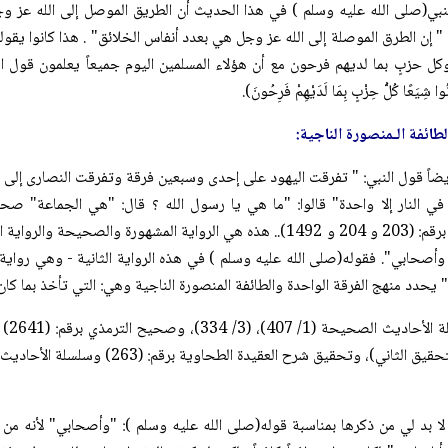
لنبي(صلی الله علیه وسلم ) في هذا الحديث أن الطريق الموصل إلى الله عز و
" إن الطرق الموصلة إلى الله عز وجل هي بعدد أنفاس الخلائق" . هذا كانوا يقولو
ل حزبٍ بما لديهم فرحون مع أن هؤلاء المسلمين اليوم جميعاً يعلمون قول الله عز وجل: (وَل
ُوا شِيَعًا كُلُّ حِزْبٍ بِمَا لَدَيْهِمْ فَرِحُونَ).
طائفة الـمنصورة الناجية:
يضاً قول النبي: " تفرقت اليهود على إحدى وسبعين فرقة وتفرقت النصارى إلى
في النار إلا واحدة" قالوا: "ما هي يا رسول الله ؟ قال: "هي الجماعة" صحح
الصحيحة برقم: (203 و 204 و 1492).. هذه هي الرواية المشهورة وا
يحدد منهج الفرقة الواحدة والطائفة المنصورة الناجية وهي: التي تأخذ بما كان
لا بد لي من ذكرها بمناسبة قوله(صلی الله علیه وسلم ): "وأصحابي" لأنه من 