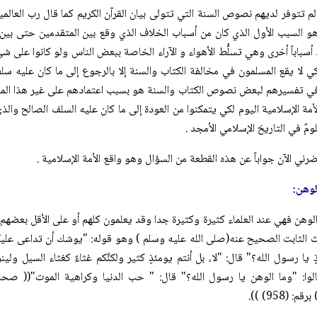
تتوفر لديهم نصوص السنة التي تتولى بيان القرآن الكريم كما قال رب العالمين:(وَأَنزَلْنَا إِلَيْك
ا هو السبب الأول الذي كان من أسباب الخلاف الذي وقع بين المتقدمين حتى بين 
أسباباً أخرى وهي تسلُّط الأهواء و الآراء الخاصة ببعض الناس ولو كانوا على ش
ي لا يقع المسلمون في مخالفة الكتاب والسنة إلا بالرجوع إلى ما كان عليه سلفنا
ي تفسيرهم لبعض نصوص الكتاب والسنة هو بسبب اعتمادهم على غير هذا المنهج 
أمة الإسلامية اليوم لكي يتمكنوا من العودة إلى ما كان عليه السلف الصالح وال
ومٌ في التاريخ الإسلامي الأمجد .
رني الآن جواباً عن هذه القطعة من السؤال وهو واقع الأمة الإسلامية .
لوهن:
الوهن فهي عند العلماء كثيرة وكثيرة جدا وقد يعلمون كلهم أو على الأقل بعضهم
الثابت الصحيح عنه(صلی الله علیه وسلم ) وهو قوله: "يوشك أن تداعى عليكم ا
 يا رسول الله؟" قال: "لا، بل أنتم يومئذٍ كثير ولكنَّكم غثاءٌ كغثاء السيل 
الوا: "وما الوهن يا رسول الله؟" قال: " حب الدنيا وكراهية الموت"(( صحح
 (958) )).