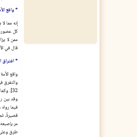
* واقع الأ
إنه مما لا
كل عصورهم 
قال في الآية ال
* افتراق ال
واقع الأمة
32]. وكما قال رب العالمين في الآية الأخرى: (وَأَنَّ هَذَا صِرَاطِي مُسْتَقِيمًا فَاتَّبِعُوهُ وَلاَ تَتَّبِعُواْ السُّبُلَ فَتَفَرَّقَ بِكُمْ عَن سَبِيلِهِ) [الأنعام: 153].
وقد بين ر
فيما رواه 
قصيرةً، ثم تل
مر بإصبعه 
طرق وعلى كل