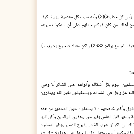
وصدق رسول الله(صلی الله علیه وسلم )، فليس يخفى على كل مسلم عاقل أن (حب الدنيا رأس كل خطيئة)(3) وأنه سبب كل معصية وبلية، كيف
لشح أهلك من كان قبلكم حملهم على أن سفكوا دماءهم
ن:
لمين اليوم بكل أشكاله وأنواعه حتى الكبائر ألا وهي:
الله عز وجل في الشدائد ويستغيثون بغير الله وينذرون
ل أقول وأكثر خاصتهم - لا يدندنون حول التحذير من هذه
حة ومنها قتل النفس بغير حق وعقوق الوالدين وأكل الربا
كذلك من الكبائر: شرب الخمر وتبرج النساء وبناء المساجد
معرفة حكمها أو حرمتها وذلك للجهل بها وهذا بلا شك شر