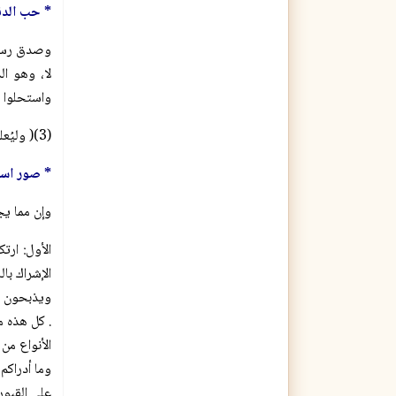
* حب الدن
لا، وهو ا
واستحلوا م
(3)( وليُعلم أن هذا اللفظ هو نصُّ حديث ضعيف ضعَّفه الإمام - رحمه الله تعالى - في: (ضعيف الجامع برقم: 2682) ولكن معناه صحيح بلا ريب )
* صور است
وإن مما يج
الأول: ارت
الإشراك با
ويذبحون لغ
. كل هذه م
الأنواع من
وما أدراكم
على القبور