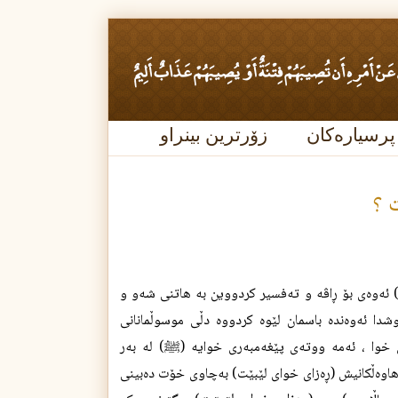
پرسیارەکان
زۆرترین بینراو
ت ؟
 ئه‌وه‌ى بۆ ڕاڤه‌ و ته‌فسير كردووين به‌ هاتنى شه‌و و
شدا ئه‌وه‌نده‌ باسمان لێوه‌ كردووه‌ دڵى موسوڵمانانى
 خوا ، ئه‌مه‌ ووته‌ى پێغه‌مبه‌رى خوايه‌ (
) له‌ به‌ر
ﷺ
هاوه‌ڵكانيش (
ڕه‌زای خوای لێبێت
) به‌چاوى خۆت ده‌بينى