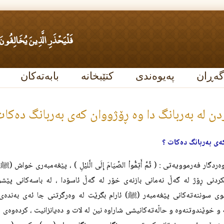
گەڕان
پەیوەندی
کتێبخانە
بابەتەکان
ردن له‌ به‌ربانگ دا وه‌ ڕۆژووان كه‌ى به‌ربانگ ده‌كا
‌ى به‌ربانگ ده‌كات ؟
دگار فه‌رموويه‌تى : ( ثُمَّ أَتِمُّواْ الصِّيَامَ إِلَى الَّليْلِ ) ، پێغه‌مبه‌رى خواش (
)
ﷺ
دنى ڕۆژ له‌ گه‌ڵ نه‌مانى بازنه‌ى خۆر له‌ گه‌ڵ ئاسۆدا ، له‌ باسه‌كانى پێشو
ى سوننه‌ته‌كانى پێغه‌مبه‌ر (
) ئارام بگرێت له‌ وه‌رگرتنى جا ئه‌ى به‌نده‌ى
ﷺ
 و خوێندوتنه‌وه‌ و حاڵه‌ته‌كانيشى شاراوه‌ نين له‌ لات و ده‌يانزانيت ، كرده‌وه‌ى 