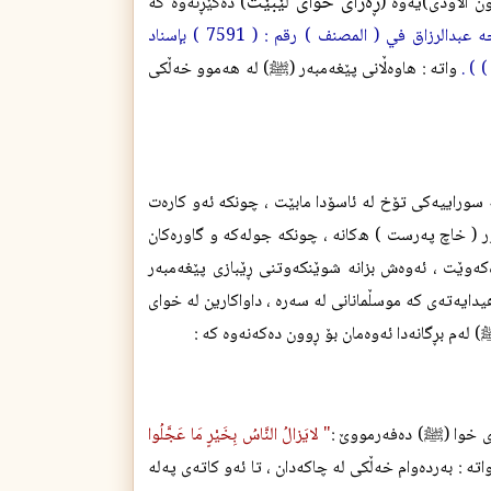
ڕه‌زای خوای لێبێت
 اڵاودى)يه‌وه‌ (
) ده‌گێڕنه‌وه‌ كه‌
(أخرجه عبدالرزاق في ( المصنف ) رقم : ( 7591 ) بإسناد
واته‌ : هاوه‌ڵانى پێغه‌مبه‌ر (
) له‌ هه‌موو خه‌ڵكى
ﷺ
ه‌ سوراييه‌كى تۆخ له‌ ئاسۆدا مابێت ، چونكه‌ ئه‌و كاره‌ت
ور ( خاچ په‌رست ) ه‌كانه‌ ، چونكه‌ جوله‌كه‌ و گاوره‌كان
‌كه‌وێت ، ئه‌وه‌ش بزانه‌ شوێنكه‌وتنى ڕێبازى پێغه‌مبه‌ر
ايه‌ته‌ى كه‌ موسڵمانانى له‌ سه‌ره‌ ، داواكارين له‌ خواى
) له‌م بڕگانه‌دا ئه‌وه‌مان بۆ ڕوون ده‌كه‌نه‌وه‌ كه‌ :
رى خوا
)
(
ده‌فه‌رمووێ :
" لايَزالُ النَّاسُ بِخَيْرٍ مَا عَجَّلُوا
ﷺ
ته‌ : به‌رده‌وام خه‌ڵكى له‌ چاكه‌دان ، تا ئه‌و كاته‌ى په‌له‌