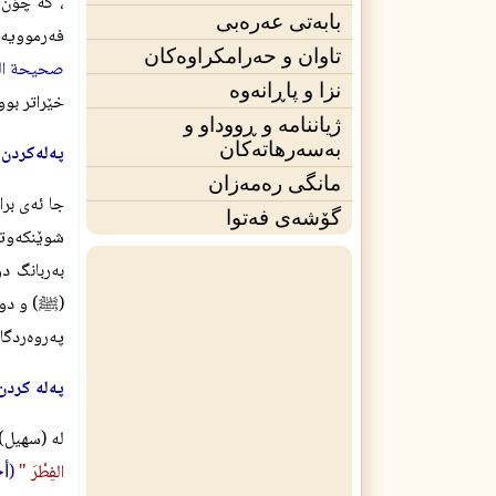
، كه‌ چۆن 
بابەتی عەرەبی
فه‌رموويه‌
تاوان و حەرامکراوەکان
صحيحة الحافظ في ( الفتح ) :
نزا و پاڕانەوە
خێراتر بوو
ژیاننامه‌ و ڕووداو و
بەسەرهاتەکان
په‌له‌كردن ل
مانگی ره‌مه‌زان
جا ئه‌ى برا
گۆشەی فه‌توا
شوێنكه‌وتن
به‌ربانگ دو
(
) و دوا
ﷺ
په‌روه‌ردگ
په‌له‌ كردن
له‌ (سهيل)
الفِطْرَ "
(
أخرجه