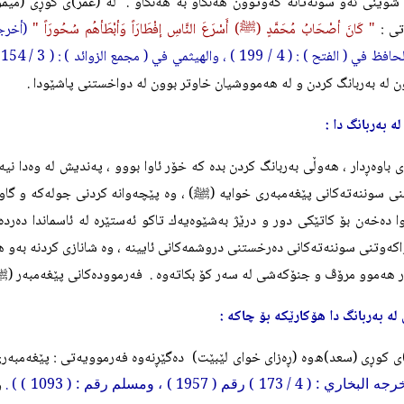
شوێنى ئه‌و سونه‌تانه‌ كه‌وتوون هه‌نگاو به‌ هه‌نگاو .
له‌ (عمر)ى كوڕى (ميمون
تى :
" كَانَ أصْحَابُ مُحَمَّدٍ (
) أَسْرَعَ النَّاسِ إفْطَارَاً وَأبْطَأهُم سُحُورَاً "
ﷺ
 ( 4 / 199 ) ، والهيثمي في ( مجمع الزوائد ) : ( 3 / 154 ) ) .
ن له‌ به‌ربانگ كردن و له‌ هه‌مووشيان خاوتر بوون له‌ دواخستنى پاشێودا .
ه‌ به‌ربانگ دا :
ى باوه‌ڕدار ، هه‌وڵى به‌ربانگ كردن بده‌ كه‌ خۆر ئاوا بووو ، په‌نديش له‌ وه‌دا ني
ى سوننه‌ته‌كانى پێغه‌مبه‌رى خوايه‌ (
) ، وه‌ پێچه‌وانه‌ كردنى جوله‌كه‌ و گا
ﷺ
ا ده‌خه‌ن بۆ كاتێكى دور و درێژ به‌شێوه‌يه‌ك تاكو ئه‌ستێره‌ له‌ ئاسماندا ده‌رده
كه‌وتنى سوننه‌ته‌كانى ده‌رخستنى دروشمه‌كانى ئايينه‌ ، وه‌ شانازى كردنه‌ به‌و هيد
ار هه‌موو مرۆڤ و جنۆكه‌شى له‌ سه‌ر كۆ بكاته‌وه‌ .
فه‌رمووده‌كانى پێغه‌مبه‌ر (
ﷺ
 له‌ به‌ربانگ دا هۆكارێكه‌ بۆ چاكه‌ :
ى كوڕى (سعد)ه‌وه‌ (
ڕه‌زای خوای لێبێت
)
ده‌گێڕنه‌وه‌ فه‌رموويه‌تى : پێغه‌مبه‌
 البخاري : ( 4 / 173 ) رقم ( 1957 ) ، ومسلم رقم : ( 1093 )
) .
وا