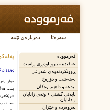
سەرەتا
دەربارەی ئێمە
په‌له‌ك
فەرموودە
عه‌قیده‌ - بیروباوەڕی ڕاست
ڕۆژووان كه
ڕوونکردنەوەی شەرعی
بەهەشت و دۆزەخ
خواى په‌روه‌ر
بیدعە و داهێنراوەکان
پشت هه‌ڵكر
بابەتی گشتی + وته‌ی زانایان
شوێنكه‌وتو
و دانایان
ده‌ستتدايه‌
پەروەردە و خێزان