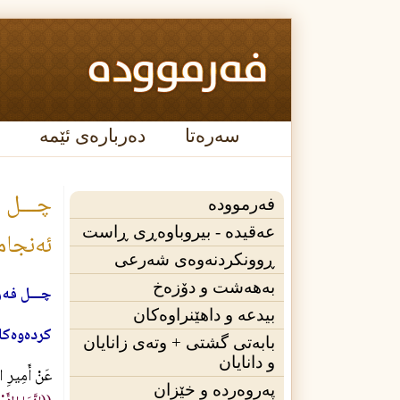
سەرەتا
دەربارەی ئێمە
چـــل ف
فەرموودە
عه‌قیده‌ - بیروباوەڕی ڕاست
ئه‌نجام
ڕوونکردنەوەی شەرعی
بەهەشت و دۆزەخ
چـــل فه‌ر
بیدعە و داهێنراوەکان
كرده‌وه‌كان
بابەتی گشتی + وته‌ی زانایان
و دانایان
عَنْ أَمِيرِ
پەروەردە و خێزان