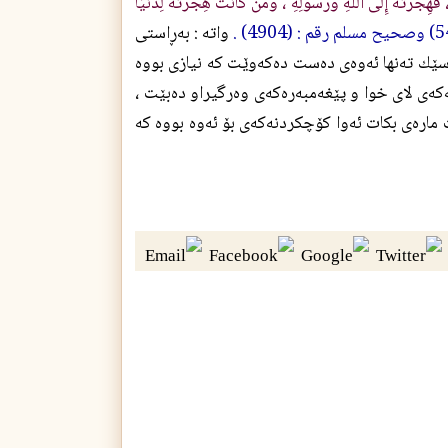
 ، فَهِجْرَتُهُ إِلَى اللَّهِ وَرَسُولِهِ ، وَمَنْ كَانَتْ هِجْرَتُهُ لِدُنْيَا
واته‌ : به‌ڕاستى
ه‌سێك ته‌نها ئه‌وه‌ى ده‌ست ده‌كه‌وێت كه‌ نيازى بووه‌
ه‌ى لاى خوا و پێغه‌مبه‌ره‌كه‌ى وه‌رگيراو ده‌بێت ،
ه‌ى بكات ئه‌وا كۆچكردنه‌كه‌ى بۆ ئه‌وه‌ بووه‌ كه‌