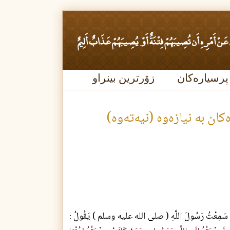
پرسیارەکان
زۆرترین بینراو
ن به‌ نيازه‌وه‌ (نيه‌ته‌وه‌)
: سَمِعْتُ رَسُولَ اللَّهِ ( صلی الله‌ علیه‌ وسلم ) يَقُولُ :