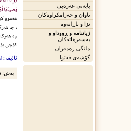
((إِنَّمَا الأَ
بابەتی عەرەبی
يُصِيبُهَا أَوْ
تاوان و حەرامکراوەکان
هه‌موو كرد
نزا و پاڕانەوە
، جا هه‌رك
ژیاننامه‌ و ڕووداو و
وه‌ هه‌ركه
بەسەرهاتەکان
كۆچى بۆ ك
مانگی ره‌مه‌زان
تأليف : ا
گۆشەی فه‌توا
بەش:
ف