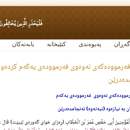
گەڕان
پەیوەندی
کتێبخانە
بابەتەکان
ه‌رمووده‌كه‌ى نه‌وه‌وى فه‌رمووده‌ى يه‌كه‌م كرده‌وه‌كا
ده‌درێن
مووده‌كه‌ى نه‌وه‌وى فه‌رمووده‌ى يه‌كه‌م
 به‌ نيازه‌وه‌ (نيه‌ته‌وه‌) ئه‌نجامده‌درێن
 الْمُؤْمِنِينَ أَبِى حَفْصٍ عُمَرَ بْنِ الْخَطَّابِ (ڕه‌زاى خواى گه‌وره‌ى لێبێت) قَالَ 