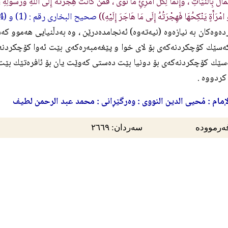
عْمَالُ بِالنِّيَّاتِ ، وَإِنَّمَا لِكُلِّ امْرِئٍ مَا نَوَى ، فَمَنْ كَانَتْ هِجْرَتُهُ إِلَى اللَّهِ وَرَسُولِهِ
 امْرَأَةٍ يَنْكِحُهَا فَهِجْرَتُهُ إِلَى مَا هَاجَرَ إِلَيْهِ))
صحيح البخارى رقم : (1) و (54) وصحيح مسلم رقم : (4904) .
ه‌وه‌كان به‌ نيازه‌وه‌ (نيه‌ته‌وه‌) ئه‌نجامده‌درێن ، وه‌ به‌دڵنيايى هه‌موو ك
ه‌سێك كۆچكردنه‌كه‌ى بۆ لاى خوا و پێغه‌مبه‌ره‌كه‌ى بێت ئه‌وا كۆچكردنه‌ك
‌سێك كۆچكردنه‌كه‌ى بۆ دونيا بێت ده‌ستى كه‌وێت يان بۆ ئافره‌تێك بێت مار
ردووه‌ .
لإمام : مُحيى الدين النووى : وه‌رگێڕانى : محمد عبد الرحمن لطيف
ەرموودە
سەردان: ٢٦٦٩