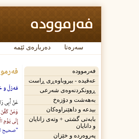
سەرەتا
دەربارەی ئێمە
فەرموو
فەرموودە
عه‌قیده‌ - بیروباوەڕی ڕاست
فه‌زڵ و 
ڕوونکردنەوەی شەرعی
بەهەشت و دۆزەخ
عَنْ أَبِى 
بیدعە و داهێنراوەکان
وَمَنْ كَفَّنَ 
بابەتی گشتی + وته‌ی زانایان
إِلَى يَوْمِ ال
و دانایان
"صحيح التر
پەروەردە و خێزان