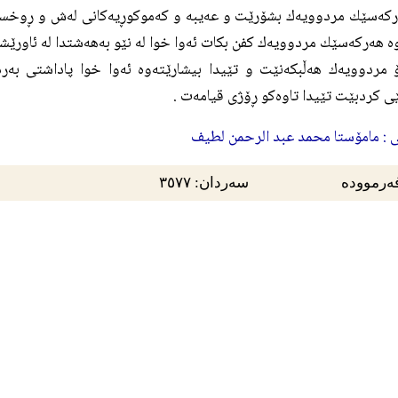
ه‌ هه‌ركه‌سێك مردوويه‌ك كفن بكات ئه‌وا خوا له‌ نێو به‌هه‌شتدا له‌ ئاورێش
مردوويه‌ك هه‌ڵبكه‌نێت و تێيدا بيشارێته‌وه‌ ئه‌وا خوا پاداشتى به‌رد
ى كردبێت تێيدا تاوه‌كو ڕۆژى قيامه‌ت .
ى : مامۆستا محمد عبد الرحمن لطيف
ەرموودە
سەردان: ٣٥٧٧