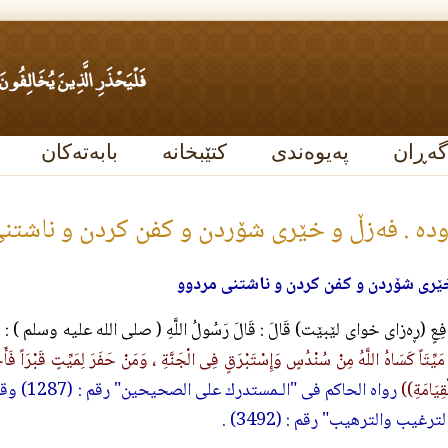
گەڕان
پەیوەندی
کتێبخانە
بابەتەکان
دە . فه‌زڵ و خێرى شۆردن و كفن كردن و ناشتن
خێرى شۆردن و كفن كردن و ناشتنى مردوو
رَافِعٍ (ڕەزای خوای لێبێت) قَالَ : قَالَ رَسُولُ اللَّهِ ( صلی الله‌ علیه‌ وسلم ) :
(
مَيِّتَاً كَسَاهُ اللَّهُ مِنْ سُنْدُسٍ وَإِسْتَبْرَقٍ فِى الْجَنَّةِ ، وَمَنْ حَفَرَ لِمَيِّتٍ قَبْرَاً فَأَجَ
ْقِيَامَةِ))
رواه الح
غيب والترهيب" رقم : (3492) .