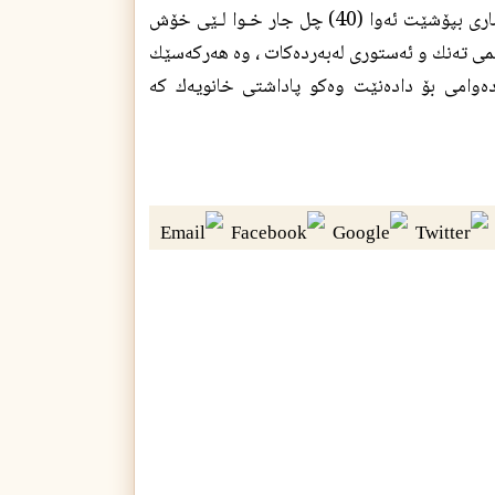
واته‌ : هه‌ركه‌سێك مردوويه‌ك بشۆرێت و عه‌يبه‌ و كه‌موكوڕيه‌كانى له‌ش و ڕوخسارى بپۆشێت ئه‌وا (40) چل جار خـوا لـێى خۆش
مى ته‌نك و ئه‌ستورى له‌به‌رده‌كات ، وه‌ هه‌ركه‌سێك
ه‌وامى بۆ داده‌نێت وه‌كو پاداشتى خانويه‌ك كه‌