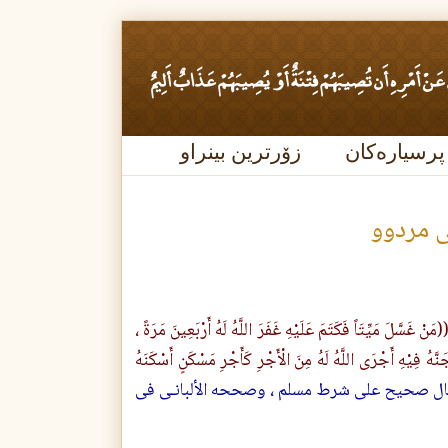
پرسیارەکان
زۆرترین بینراو
ى مردوو
(مَنْ غَسَّلَ مَيِّتَاً فَكَتَمَ عَلَيْهِ غَفَرَ اللَّهُ لَهُ أَرْبَعِينَ مَرَةً ،
نَّهُ فِيْهِ أَجْرَى اللَّهُ لَهُ مِنَ الْأَجْرِ كَأَجْرِ مَسْكَنٍ أَسْكَنَهُ
اكم فى "الـمستدرك على الصحيحين" رقم : (1287) وقال صحيح على شرط مسلم ، وصححه الألبانـى فى