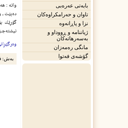
بابەتی عەرەبی
ده‌بێت ، و
تاوان و حەرامکراوەکان
گۆڕێك بۆ 
نزا و پاڕانەوە
نيشته‌جـێ
ژیاننامه‌ و ڕووداو و
بەسەرهاتەکان
وه‌رگێڕان
مانگی ره‌مه‌زان
گۆشەی فه‌توا
بەش:
ف